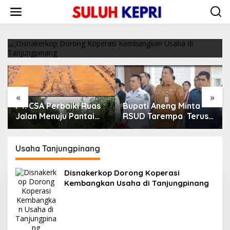
L
Disnakerkop Dorong Koperasi Kembangkan
e
Usaha di Tanjungpinang
w
a
25/02/2021
t
i
k
e
k
o
«
»
n
PT. CSA Perbaiki Ruas
Bupati Aneng Minta
t
e
Jalan Menuju Pantai
RSUD Tarempa Terus
n
Mempanak Lewat CSR,
Tingkatkan Mutu
Warga Sungai Pinang
Pelayanan Kesehatan
Apresiasi
Usaha Tanjungpinang
Disnakerkop Dorong Koperasi
Kembangkan Usaha di Tanjungpinang