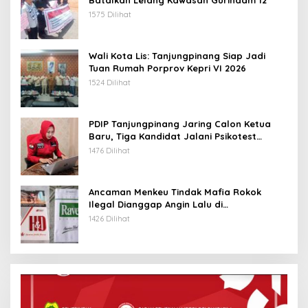
Batalkan Lelang Kawasan Gurindam 12
1575 Dilihat
Wali Kota Lis: Tanjungpinang Siap Jadi
Tuan Rumah Porprov Kepri VI 2026
1524 Dilihat
PDIP Tanjungpinang Jaring Calon Ketua
Baru, Tiga Kandidat Jalani Psikotest
Daring
1476 Dilihat
Ancaman Menkeu Tindak Mafia Rokok
Ilegal Dianggap Angin Lalu di
Tanjungpinang
1426 Dilihat