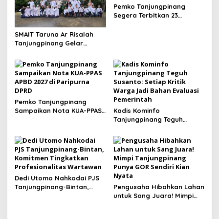
Pemko Tanjungpinang
Segera Terbitkan 23
Perwako SOTK
SMAIT Taruna Ar Risalah
Tanjungpinang Gelar
Diklatsar, Hajarullah:
Tanamkan Disiplin dan Jiwa
Kepemimpinan
Pemko Tanjungpinang
Sampaikan Nota KUA-PPAS
Kadis Kominfo
APBD 2027 di Paripurna
Tanjungpinang Teguh
DPRD
Susanto: Setiap Kritik
Warga Jadi Bahan Evaluasi
Pemerintah
Dedi Utomo Nahkodai PJS
Tanjungpinang-Bintan,
Pengusaha Hibahkan Lahan
Komitmen Tingkatkan
untuk Sang Juara! Mimpi
Profesionalitas Wartawan
Tanjungpinang Punya GOR
Sendiri Kian Nyata