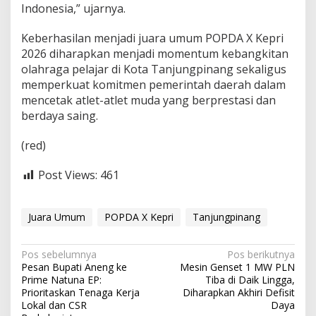
Indonesia,” ujarnya.
Keberhasilan menjadi juara umum POPDA X Kepri
2026 diharapkan menjadi momentum kebangkitan
olahraga pelajar di Kota Tanjungpinang sekaligus
memperkuat komitmen pemerintah daerah dalam
mencetak atlet-atlet muda yang berprestasi dan
berdaya saing.
(red)
Post Views:
461
Juara Umum
POPDA X Kepri
Tanjungpinang
N
Pos sebelumnya
Pos berikutnya
Pesan Bupati Aneng ke
Mesin Genset 1 MW PLN
a
Prime Natuna EP:
Tiba di Daik Lingga,
v
Prioritaskan Tenaga Kerja
Diharapkan Akhiri Defisit
Lokal dan CSR
Daya