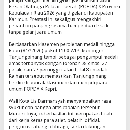
t
Pekan Olahraga Pelajar Daerah (POPDA) X Provinsi
i
Kepulauan Riau 2026 yang digelar di Kabupaten
a
Karimun. Prestasi ini sekaligus mengakhiri
n
penantian panjang selama hampir dua dekade
2
0
tanpa gelar juara umum.
T
a
Berdasarkan klasemen perolehan medali hingga
h
Rabu (8/7/2026) pukul 11.00 WIB, kontingen
u
Tanjungpinang tampil sebagai pengumpul medali
n
emas terbanyak dengan torehan 28 emas, 27
perak, dan 27 perunggu, atau total 82 medali.
Raihan tersebut memastikan Tanjungpinang
berdiri di puncak klasemen dan menjadi juara
umum POPDA X Kepri.
Wali Kota Lis Darmansyah menyampaikan rasa
syukur dan bangga atas capaian tersebut.
Menurutnya, keberhasilan ini merupakan buah
dari kerja keras para atlet, pelatih, official,
pengurus cabang olahraga, serta dukungan