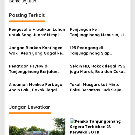
i
Berkelanjutan
g
Posting Terkait
a
s
Pengusaha Hibahkan Lahan
Kunjungan ke
i
untuk Sang Juara! Mimpi
Tanjungpinang Menurun, Lis
p
Tanjungpinang Punya GOR
Cari Solusi Keluhan
Sendiri Kian Nyata
Wisatawan Mancing
Jangan Biarkan Kontingen
193 Pedagang di
o
Wakil Kepri yang Gagal ke
Tanjungpinang Siap
s
Pesparawi Nasional
Tempati Lokasi Usaha Baru
Menjadi Korban yang
di Tiga Titik Relokasi
Penataan RT/RW di
Selain HD, Rokok Ilegal PSG
Terlupakan
Tanjungpinang Berjalan
juga Marak, Bea dan Cukai
Bertahap, Pemko
Terkesan Tutup Mata
Tanjungpinang Pastikan
Ancaman Menkeu Purbaya
Tokoh Masyarakat Minta
Layanan Publik Tetap
Angin Lalu, Rokok Ilegal
Polisi Berantas Judi Siejie
Normal
Merek HD Banjiri
Singapur di Tanjungpinang
Tanjungpinang
Jangan Lewatkan