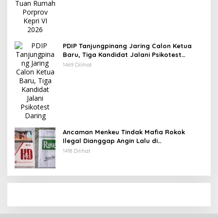
PDIP Tanjungpinang Jaring Calon Ketua
Baru, Tiga Kandidat Jalani Psikotest
Daring
1469 Dilihat
Ancaman Menkeu Tindak Mafia Rokok
Ilegal Dianggap Angin Lalu di
Tanjungpinang
1418 Dilihat