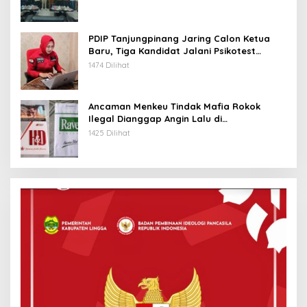
PDIP Tanjungpinang Jaring Calon Ketua
Baru, Tiga Kandidat Jalani Psikotest
Daring
1474 Dilihat
Ancaman Menkeu Tindak Mafia Rokok
Ilegal Dianggap Angin Lalu di
Tanjungpinang
1425 Dilihat