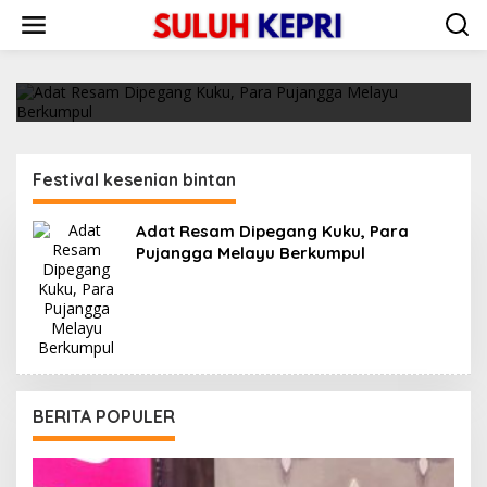
L
Adat Resam Dipegang Kuku, Para Pujangga
e
Melayu Berkumpul
w
a
31/10/2019
t
i
k
e
k
Festival kesenian bintan
o
n
t
Adat Resam Dipegang Kuku, Para
e
Pujangga Melayu Berkumpul
n
BERITA POPULER