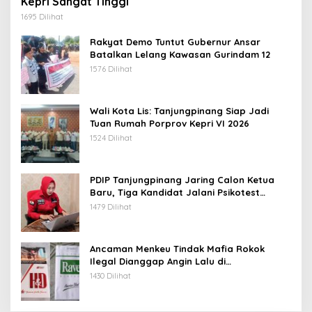
Kepri Sangat Tinggi
1695 Dilihat
Rakyat Demo Tuntut Gubernur Ansar
Batalkan Lelang Kawasan Gurindam 12
1576 Dilihat
Wali Kota Lis: Tanjungpinang Siap Jadi
Tuan Rumah Porprov Kepri VI 2026
1524 Dilihat
PDIP Tanjungpinang Jaring Calon Ketua
Baru, Tiga Kandidat Jalani Psikotest
Daring
1479 Dilihat
Ancaman Menkeu Tindak Mafia Rokok
Ilegal Dianggap Angin Lalu di
Tanjungpinang
1430 Dilihat