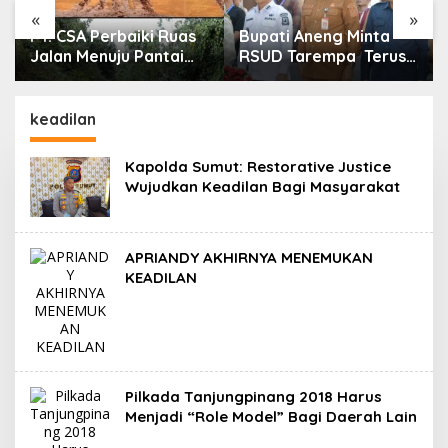
«
»
PT. CSA Perbaiki Ruas
Bupati Aneng Minta
Jalan Menuju Pantai
RSUD Tarempa Terus
Mempanak Lewat CSR,
Tingkatkan Mutu
Warga Sungai Pinang
Pelayanan Kesehatan
Apresiasi
keadilan
Kapolda Sumut: Restorative Justice
Wujudkan Keadilan Bagi Masyarakat
APRIANDY AKHIRNYA MENEMUKAN
KEADILAN
Pilkada Tanjungpinang 2018 Harus
Menjadi “Role Model” Bagi Daerah Lain