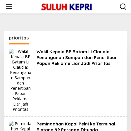
L
e
w
a
t
i
k
prioritas
e
k
o
Wakil Kepala BP Batam Li Claudia:
n
Penanganan Sampah dan Penertiban
t
Papan Reklame Liar Jadi Prioritas
e
n
Pemindahan Kapal Pelni ke Terminal
Bintang 99 Persada Ditunda,