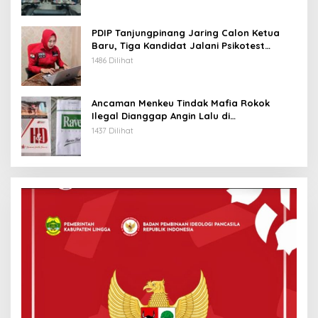
PDIP Tanjungpinang Jaring Calon Ketua
Baru, Tiga Kandidat Jalani Psikotest
Daring
1486 Dilihat
Ancaman Menkeu Tindak Mafia Rokok
Ilegal Dianggap Angin Lalu di
Tanjungpinang
1437 Dilihat