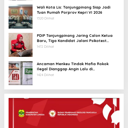
Wali Kota Lis: Tanjungpinang Siap Jadi
Tuan Rumah Porprov Kepri VI 2026
1520 Dilihat
PDIP Tanjungpinang Jaring Calon Ketua
Baru, Tiga Kandidat Jalani Psikotest
Daring
1472 Dilihat
Ancaman Menkeu Tindak Mafia Rokok
Ilegal Dianggap Angin Lalu di
Tanjungpinang
1424 Dilihat