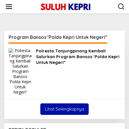
L
e
w
a
t
i
k
Program Bansos ‘Polda Kepri Untuk Negeri”
e
k
o
Polresta Tanjungpinang Kembali
n
Salurkan Program Bansos ‘Polda Kepri
t
Untuk Negeri”
e
n
Lihat Selengkapnya