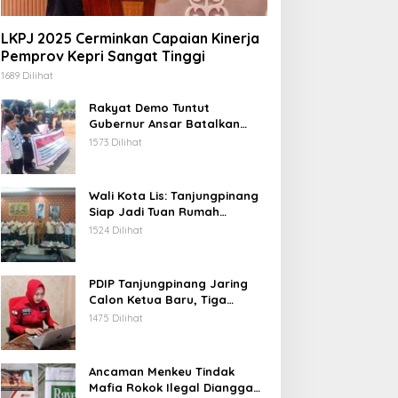
LKPJ 2025 Cerminkan Capaian Kinerja
Pemprov Kepri Sangat Tinggi
1689 Dilihat
Rakyat Demo Tuntut
Gubernur Ansar Batalkan
Lelang Kawasan Gurindam 12
1573 Dilihat
Wali Kota Lis: Tanjungpinang
Siap Jadi Tuan Rumah
Porprov Kepri VI 2026
1524 Dilihat
PDIP Tanjungpinang Jaring
Calon Ketua Baru, Tiga
Kandidat Jalani Psikotest
1475 Dilihat
Daring
Ancaman Menkeu Tindak
Mafia Rokok Ilegal Dianggap