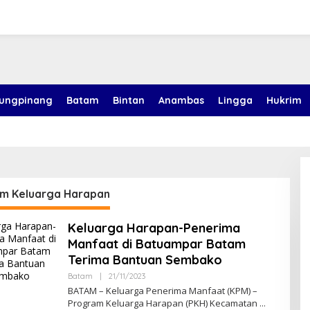
jungpinang
Batam
Bintan
Anambas
Lingga
Hukrim
m Keluarga Harapan
Keluarga Harapan-Penerima
Manfaat di Batuampar Batam
Terima Bantuan Sembako
Batam
|
21/11/2023
O
L
BATAM – Keluarga Penerima Manfaat (KPM) –
E
Program Keluarga Harapan (PKH) Kecamatan
H