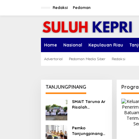
L
e
Redaksi
Pedoman
w
a
t
i
k
e
Home
Nasional
Kepulauan Riau
Tan
k
o
n
Advertorial
Pedoman Media Siber
Redaksi
t
e
n
TANJUNGPINANG
Progra
SMAIT Taruna Ar
Risalah
Tanjungpinang
Gelar Diklatsar,
Hajarullah:
Pemko
Tanamkan
Tanjungpinang
Disiplin dan Jiwa