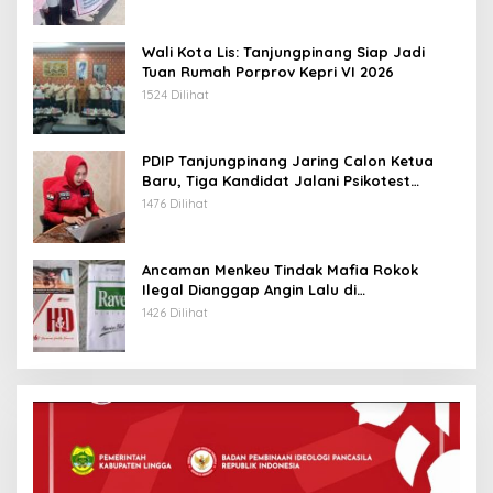
Wali Kota Lis: Tanjungpinang Siap Jadi
Tuan Rumah Porprov Kepri VI 2026
1524 Dilihat
PDIP Tanjungpinang Jaring Calon Ketua
Baru, Tiga Kandidat Jalani Psikotest
Daring
1476 Dilihat
Ancaman Menkeu Tindak Mafia Rokok
Ilegal Dianggap Angin Lalu di
Tanjungpinang
1426 Dilihat