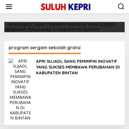
L
APRI SUJADI, SANG PEMIMPIN INOVATIF YANG
e
SUKSES MEMBAWA PERUBAHAN DI KABUPATEN
w
BINTAN
a
28/09/2020
t
i
k
e
k
program sergam sekolah gratsi
o
n
t
APRI SUJADI, SANG PEMIMPIN INOVATIF
e
YANG SUKSES MEMBAWA PERUBAHAN DI
n
KABUPATEN BINTAN