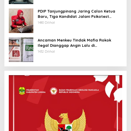
PDIP Tanjungpinang Jaring Calon Ketua
Baru, Tiga Kandidat Jalani Psikotest
Daring
1480 Dilihat
Ancaman Menkeu Tindak Mafia Rokok
Ilegal Dianggap Angin Lalu di
Tanjungpinang
1432 Dilihat