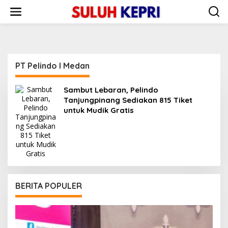
L
e
w
a
t
i
k
PT Pelindo l Medan
e
k
o
Sambut Lebaran, Pelindo
n
Tanjungpinang Sediakan 815 Tiket
t
untuk Mudik Gratis
e
n
BERITA POPULER