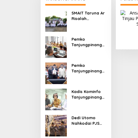
SMAIT Taruna Ar
Risalah
Tanjungpinang
Gelar Diklatsar,
Hajarullah:
Pemko
Tanamkan
Tanjungpinang
Disiplin dan Jiwa
Segera
Kepemimpinan
Terbitkan 23
Perwako SOTK
Pemko
Tanjungpinang
Sampaikan Nota
KUA-PPAS APBD
2027 di
Kadis Kominfo
Paripurna DPRD
Tanjungpinang
Teguh Susanto:
Setiap Kritik
Warga Jadi
Dedi Utomo
Bahan Evaluasi
Nahkodai PJS
Pemerintah
Tanjungpinang-
Bintan,