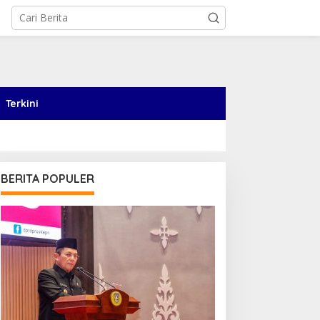
Terkini
BERITA POPULER
upati Aneng Minta RSUD
Bupati Aneng Pimpin
arempa Terus Tingkatkan
Evaluasi Realisasi Fisik dan
utu Pelayanan Kesehatan
Keuangan Triwulan II TA
2026