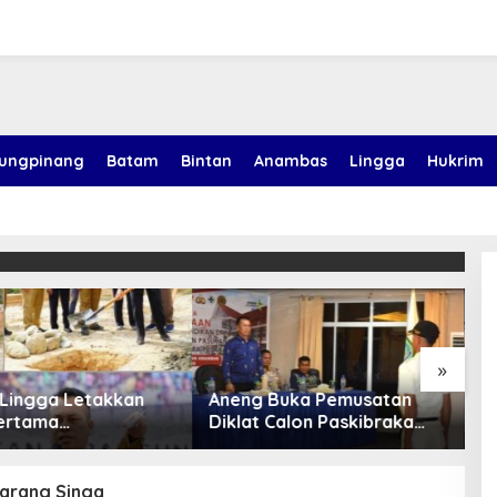
jungpinang
Batam
Bintan
Anambas
Lingga
Hukrim
au Pulau Karang Singa
»
 Lingga Letakkan
Aneng Buka Pemusatan
B
ertama
Diklat Calon Paskibraka
T
ngunan USB TK
Anambas 2026, Tekankan
M
 1 Lingga
Disiplin dan Jiwa
Kepemimpinan
Karang Singa