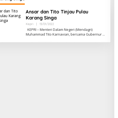
Ansar dan Tito Tinjau Pulau
Karang Singa
Kepri
|
13/01/2022
O
L
KEPRI – Menteri Dalam Negeri (Mendagri)
E
Muhammad Tito Karnavian, bersama Gubernur
H
S
U
L
U
H
K
E
P
R
I
.
C
O
M