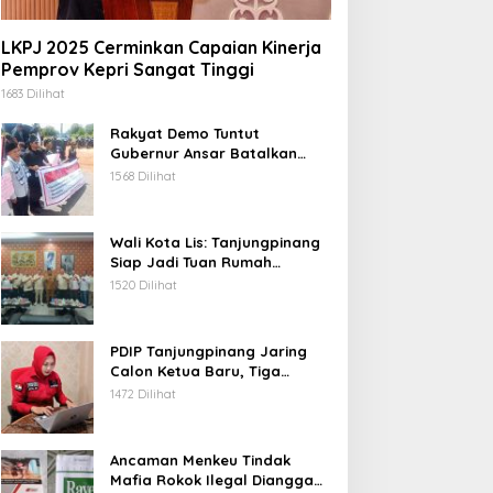
LKPJ 2025 Cerminkan Capaian Kinerja
Pemprov Kepri Sangat Tinggi
1683 Dilihat
Rakyat Demo Tuntut
Gubernur Ansar Batalkan
Lelang Kawasan Gurindam 12
1568 Dilihat
Wali Kota Lis: Tanjungpinang
Siap Jadi Tuan Rumah
Porprov Kepri VI 2026
1520 Dilihat
PDIP Tanjungpinang Jaring
Calon Ketua Baru, Tiga
Kandidat Jalani Psikotest
1472 Dilihat
Daring
Ancaman Menkeu Tindak
Mafia Rokok Ilegal Dianggap