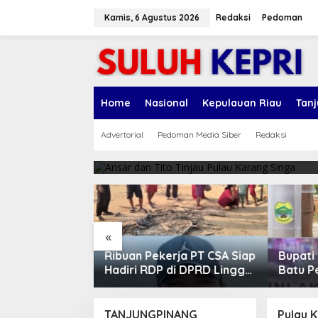
L
e
Kamis, 6 Agustus 2026
Redaksi
Pedoman
w
a
t
i
k
Kepri
e
Home
Nasional
Kepulauan Riau
Tan
k
Ansar dan Tito Tinj
o
n
Advertorial
Pedoman Media Siber
Redaksi
13/01/2022
t
e
n
«
g Pimpin
Ribuan Pekerja PT CSA Siap
Bupati
isasi Fisik dan
Hadiri RDP di DPRD Lingga,
Batu P
wulan II TA
Minta Aspirasi Didengarkan
Pemba
Negeri
TANJUNGPINANG
Pulau 