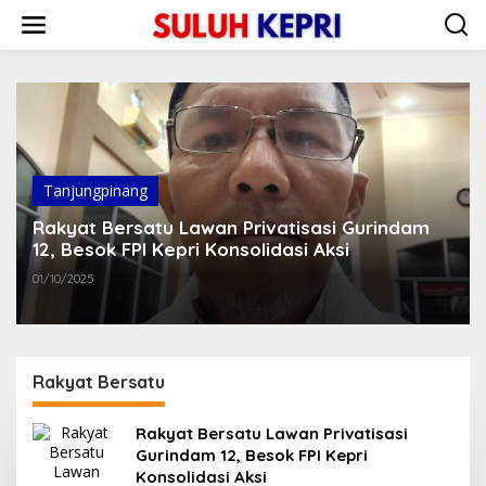
L
e
w
a
t
i
k
e
k
o
Tanjungpinang
n
t
Rakyat Bersatu Lawan Privatisasi Gurindam
e
12, Besok FPI Kepri Konsolidasi Aksi
n
01/10/2025
Rakyat Bersatu
Rakyat Bersatu Lawan Privatisasi
Gurindam 12, Besok FPI Kepri
Konsolidasi Aksi