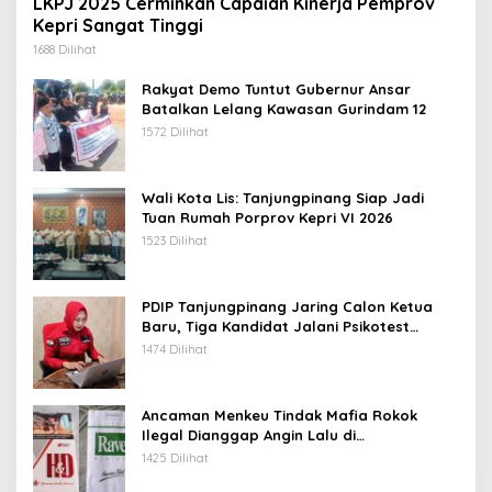
LKPJ 2025 Cerminkan Capaian Kinerja Pemprov
Kepri Sangat Tinggi
1688 Dilihat
Rakyat Demo Tuntut Gubernur Ansar
Batalkan Lelang Kawasan Gurindam 12
1572 Dilihat
Wali Kota Lis: Tanjungpinang Siap Jadi
Tuan Rumah Porprov Kepri VI 2026
1523 Dilihat
PDIP Tanjungpinang Jaring Calon Ketua
Baru, Tiga Kandidat Jalani Psikotest
Daring
1474 Dilihat
Ancaman Menkeu Tindak Mafia Rokok
Ilegal Dianggap Angin Lalu di
Tanjungpinang
1425 Dilihat