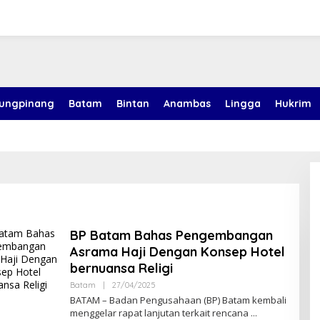
jungpinang
Batam
Bintan
Anambas
Lingga
Hukrim
BP Batam Bahas Pengembangan
Asrama Haji Dengan Konsep Hotel
bernuansa Religi
Batam
|
27/04/2025
O
L
BATAM – Badan Pengusahaan (BP) Batam kembali
E
menggelar rapat lanjutan terkait rencana
H