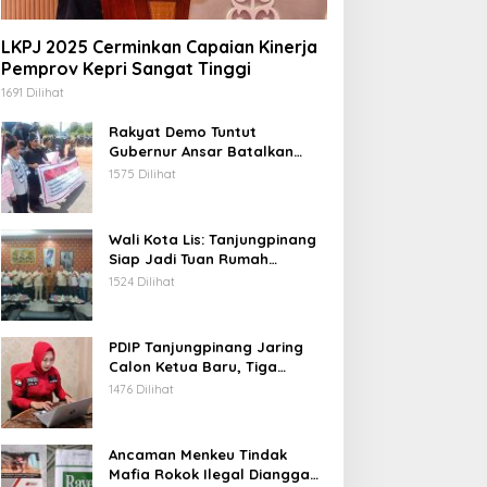
LKPJ 2025 Cerminkan Capaian Kinerja
Pemprov Kepri Sangat Tinggi
1691 Dilihat
Rakyat Demo Tuntut
Gubernur Ansar Batalkan
Lelang Kawasan Gurindam 12
1575 Dilihat
Wali Kota Lis: Tanjungpinang
Siap Jadi Tuan Rumah
Porprov Kepri VI 2026
1524 Dilihat
PDIP Tanjungpinang Jaring
Calon Ketua Baru, Tiga
Kandidat Jalani Psikotest
1476 Dilihat
Daring
Ancaman Menkeu Tindak
Mafia Rokok Ilegal Dianggap