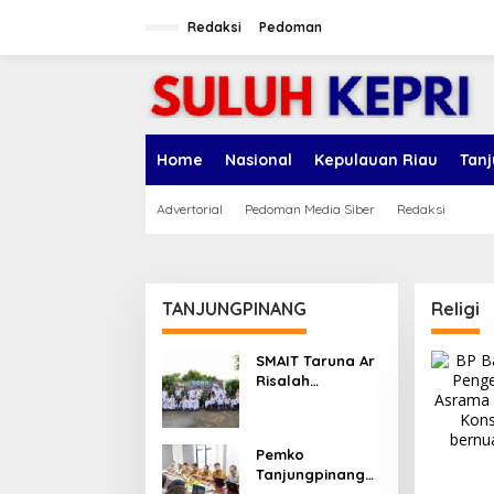
L
e
Redaksi
Pedoman
w
a
t
i
k
e
Home
Nasional
Kepulauan Riau
Tan
k
o
n
Advertorial
Pedoman Media Siber
Redaksi
t
e
n
TANJUNGPINANG
Religi
SMAIT Taruna Ar
Risalah
Tanjungpinang
Gelar Diklatsar,
Hajarullah:
Pemko
Tanamkan
Tanjungpinang
Disiplin dan Jiwa