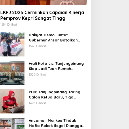
LKPJ 2025 Cerminkan Capaian Kinerja
Pemprov Kepri Sangat Tinggi
1684 Dilihat
Rakyat Demo Tuntut
Gubernur Ansar Batalkan
Lelang Kawasan Gurindam 12
1568 Dilihat
Wali Kota Lis: Tanjungpinang
Siap Jadi Tuan Rumah
Porprov Kepri VI 2026
1520 Dilihat
PDIP Tanjungpinang Jaring
Calon Ketua Baru, Tiga
Kandidat Jalani Psikotest
1472 Dilihat
Daring
Ancaman Menkeu Tindak
Mafia Rokok Ilegal Dianggap