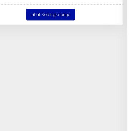
L
U
H
Lihat Selengkapnya
K
E
P
R
I
.
C
O
M