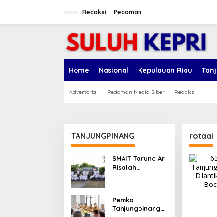
L
e
Redaksi
Pedoman
w
a
t
i
k
e
Home
Nasional
Kepulauan Riau
Tan
k
o
n
Advertorial
Pedoman Media Siber
Redaksi
t
e
n
TANJUNGPINANG
rotaai
SMAIT Taruna Ar
Risalah
Tanjungpinang
Gelar Diklatsar,
Hajarullah:
Pemko
Tanamkan
Tanjungpinang
Disiplin dan Jiwa