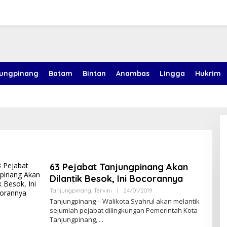
jungpinang
Batam
Bintan
Anambas
Lingga
Hukrim
63 Pejabat Tanjungpinang Akan
Dilantik Besok, Ini Bocorannya
Tanjungpinang
,
Terkini
|
24/01/2019
O
L
Tanjungpinang – Walikota Syahrul akan melantik
E
sejumlah pejabat dilingkungan Pemerintah Kota
H
Tanjungpinang,
S
U