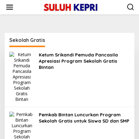
L
e
w
a
t
i
k
Sekolah Gratis
e
k
o
Ketum Srikandi Pemuda Pancasila
n
Apresiasi Program Sekolah Gratis
t
Bintan
e
n
Pemkab Bintan Luncurkan Program
Sekolah Gratis untuk Siswa SD dan SMP