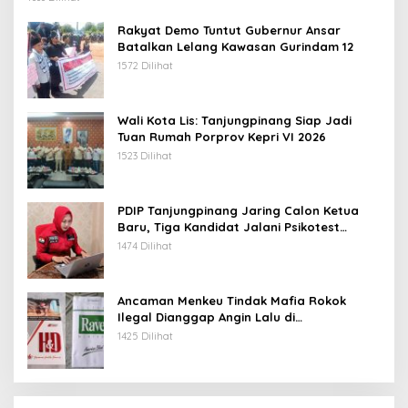
Rakyat Demo Tuntut Gubernur Ansar
Batalkan Lelang Kawasan Gurindam 12
1572 Dilihat
Wali Kota Lis: Tanjungpinang Siap Jadi
Tuan Rumah Porprov Kepri VI 2026
1523 Dilihat
PDIP Tanjungpinang Jaring Calon Ketua
Baru, Tiga Kandidat Jalani Psikotest
Daring
1474 Dilihat
Ancaman Menkeu Tindak Mafia Rokok
Ilegal Dianggap Angin Lalu di
Tanjungpinang
1425 Dilihat