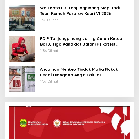
Wali Kota Lis: Tanjungpinang Siap Jadi
Tuan Rumah Porprov Kepri VI 2026
1531 Dilihat
PDIP Tanjungpinang Jaring Calon Ketua
Baru, Tiga Kandidat Jalani Psikotest
Daring
1486 Dilihat
Ancaman Menkeu Tindak Mafia Rokok
Ilegal Dianggap Angin Lalu di
Tanjungpinang
1437 Dilihat