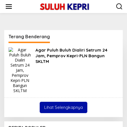
L
e
w
a
t
i
k
Terang Benderang
e
k
o
Agar Puluh Buluh Dialiri Setrum 24
n
Jam, Pemprov Kepri-PLN Bangun
t
SKLTM
e
n
Lihat Selengkapnya