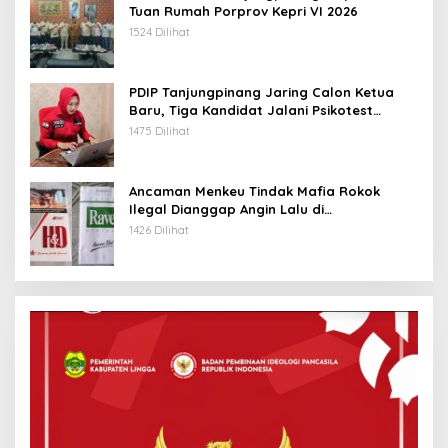
Tuan Rumah Porprov Kepri VI 2026
1524 Dilihat
PDIP Tanjungpinang Jaring Calon Ketua
Baru, Tiga Kandidat Jalani Psikotest
Daring
1475 Dilihat
Ancaman Menkeu Tindak Mafia Rokok
Ilegal Dianggap Angin Lalu di
Tanjungpinang
1426 Dilihat