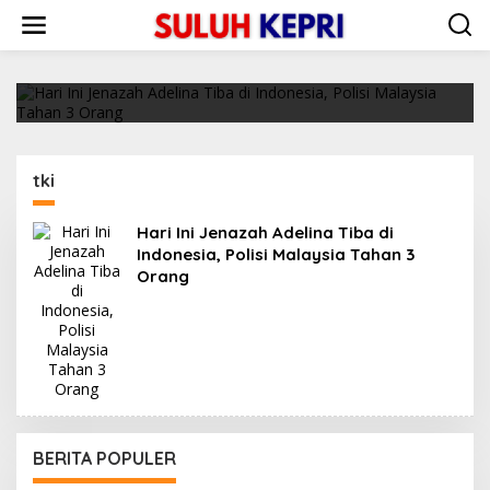
L
Hari Ini Jenazah Adelina Tiba di Indonesia,
e
Polisi Malaysia Tahan 3 Orang
w
a
16/02/2018
t
i
k
e
k
tki
o
n
t
Hari Ini Jenazah Adelina Tiba di
e
Indonesia, Polisi Malaysia Tahan 3
n
Orang
BERITA POPULER