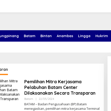
jungpinang
Batam
Bintan
Anambas
Lingga
Hukrim
aran
Pemilihan Mitra Kerjasama
Pelabuhan Batam Center
Dilaksanakan Secara Transparan
Batam
|
22/05/2024
O
L
BATAM – Badan Pengusahaan (BP) Batam
E
menegaskan, pemilihan mitra kerjasama Terminal
H