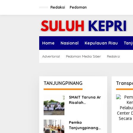
L
e
Redaksi
Pedoman
w
a
t
i
k
e
Home
Nasional
Kepulauan Riau
Tan
k
o
n
Advertorial
Pedoman Media Siber
Redaksi
t
e
n
TANJUNGPINANG
Transp
SMAIT Taruna Ar
Risalah
Tanjungpinang
Gelar Diklatsar,
Hajarullah:
Pemko
Tanamkan
Tanjungpinang
Disiplin dan Jiwa