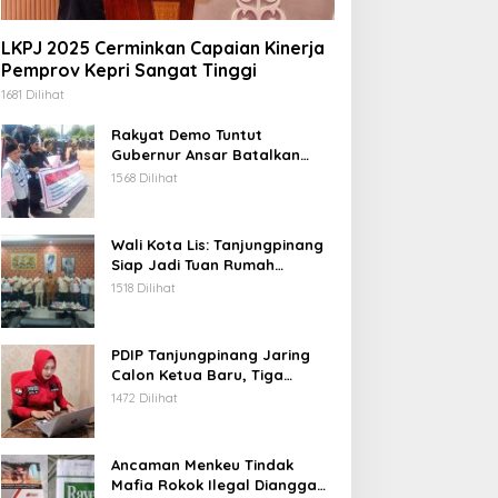
LKPJ 2025 Cerminkan Capaian Kinerja
Pemprov Kepri Sangat Tinggi
1681 Dilihat
Rakyat Demo Tuntut
Gubernur Ansar Batalkan
Lelang Kawasan Gurindam 12
1568 Dilihat
Wali Kota Lis: Tanjungpinang
Siap Jadi Tuan Rumah
Porprov Kepri VI 2026
1518 Dilihat
PDIP Tanjungpinang Jaring
Calon Ketua Baru, Tiga
Kandidat Jalani Psikotest
1472 Dilihat
Daring
Ancaman Menkeu Tindak
Mafia Rokok Ilegal Dianggap