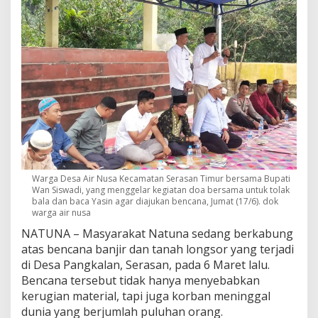
,
W
a
r
g
a
A
i
r
N
u
s
a
G
Warga Desa Air Nusa Kecamatan Serasan Timur bersama Bupati
e
Wan Siswadi, yang menggelar kegiatan doa bersama untuk tolak
l
bala dan baca Yasin agar diajukan bencana, Jumat (17/6). dok
warga air nusa
a
r
NATUNA – Masyarakat Natuna sedang berkabung
D
atas bencana banjir dan tanah longsor yang terjadi
o
di Desa Pangkalan, Serasan, pada 6 Maret lalu.
a
B
Bencana tersebut tidak hanya menyebabkan
e
kerugian material, tapi juga korban meninggal
r
dunia yang berjumlah puluhan orang.
s