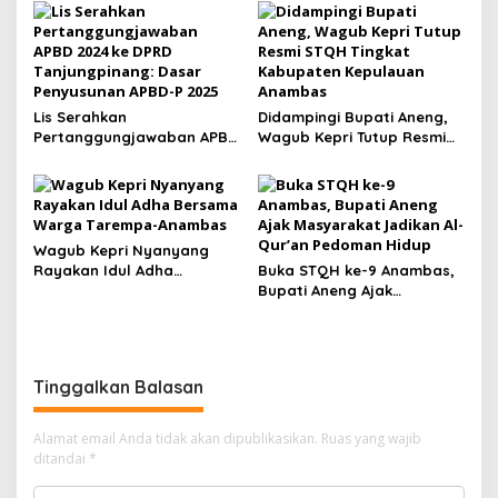
Komisi IX DPR RI
LKPj Bupati Anambas 2025
Lis Serahkan
Didampingi Bupati Aneng,
Pertanggungjawaban APBD
Wagub Kepri Tutup Resmi
2024 ke DPRD
STQH Tingkat Kabupaten
Tanjungpinang: Dasar
Kepulauan Anambas
Penyusunan APBD-P 2025
Wagub Kepri Nyanyang
Rayakan Idul Adha
Buka STQH ke-9 Anambas,
Bersama Warga Tarempa-
Bupati Aneng Ajak
Anambas
Masyarakat Jadikan Al-
Qur’an Pedoman Hidup
Tinggalkan Balasan
Alamat email Anda tidak akan dipublikasikan.
Ruas yang wajib
ditandai
*