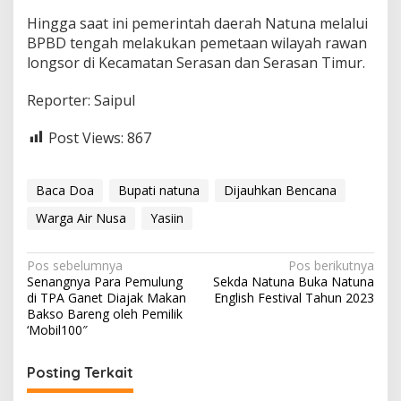
Hingga saat ini pemerintah daerah Natuna melalui
BPBD tengah melakukan pemetaan wilayah rawan
longsor di Kecamatan Serasan dan Serasan Timur.
Reporter: Saipul
Post Views:
867
Baca Doa
Bupati natuna
Dijauhkan Bencana
Warga Air Nusa
Yasiin
N
Pos sebelumnya
Pos berikutnya
Senangnya Para Pemulung
Sekda Natuna Buka Natuna
a
di TPA Ganet Diajak Makan
English Festival Tahun 2023
v
Bakso Bareng oleh Pemilik
‘Mobil100″
i
g
Posting Terkait
a