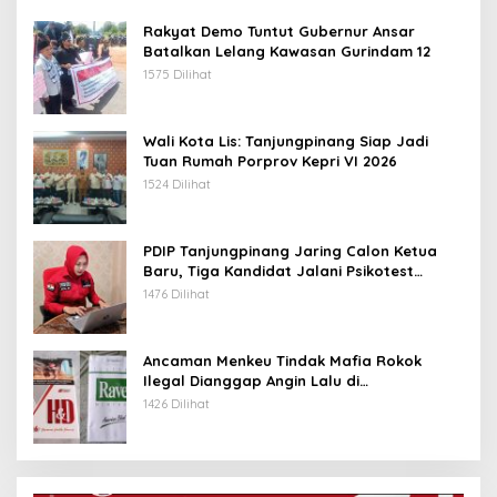
Rakyat Demo Tuntut Gubernur Ansar
Batalkan Lelang Kawasan Gurindam 12
1575 Dilihat
Wali Kota Lis: Tanjungpinang Siap Jadi
Tuan Rumah Porprov Kepri VI 2026
1524 Dilihat
PDIP Tanjungpinang Jaring Calon Ketua
Baru, Tiga Kandidat Jalani Psikotest
Daring
1476 Dilihat
Ancaman Menkeu Tindak Mafia Rokok
Ilegal Dianggap Angin Lalu di
Tanjungpinang
1426 Dilihat