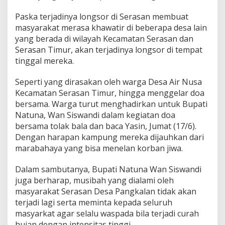
a
Paska terjadinya longsor di Serasan membuat
m
a
masyarakat merasa khawatir di beberapa desa lain
A
yang berada di wilayah Kecamatan Serasan dan
g
Serasan Timur, akan terjadinya longsor di tempat
a
tinggal mereka.
r
D
i
Seperti yang dirasakan oleh warga Desa Air Nusa
j
Kecamatan Serasan Timur, hingga menggelar doa
a
bersama. Warga turut menghadirkan untuk Bupati
u
Natuna, Wan Siswandi dalam kegiatan doa
h
k
bersama tolak bala dan baca Yasin, Jumat (17/6).
a
Dengan harapan kampung mereka dijauhkan dari
n
marabahaya yang bisa menelan korban jiwa.
B
e
Dalam sambutanya, Bupati Natuna Wan Siswandi
n
c
juga berharap, musibah yang dialami oleh
a
masyarakat Serasan Desa Pangkalan tidak akan
n
terjadi lagi serta meminta kepada seluruh
a
masyarkat agar selalu waspada bila terjadi curah
hujan dengan intensitas tinggi.