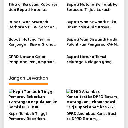
s
Tiba di Serasan, Kapolres
Bupati Natuna Bertolak ke
dan Bupati Natuna
Serasan, Tinjau Lokasi
i
Langsung Temui Korban
Longsor di Desa Pangkalan
p
Tanah Longsor
Bupati Wan Siswandi
Bupati Wan Siswandi Buka
Berharap PLBN Serasan
Diseminasi Audit Kasus
o
Jadi Pemacu Ekonomi
Stuntinng Natuna 2022
s
Natuna
Bupati Natuna Terima
Bupati Wan Siswandi Hadiri
Kunjungan Siswa Grand
Pelantikan Pengurus KAHMI
Final MSLA 2022
Natuna 2022-2027
DPRD Natuna Gelar
Bupati Natuna Temui
Paripurna Penyampaian
Keluarga Nelayan yang
Perubahan APBD TA 2022
Ditangkap Aparat Malaysia
Jangan Lewatkan
Kepri Tumbuh Tinggi,
DPRD Anambas Konsultasi
Pemprov Beberkan
ke DPRD Batam,
Tantangan Kepulauan ke
Matangkan Rekomendasi