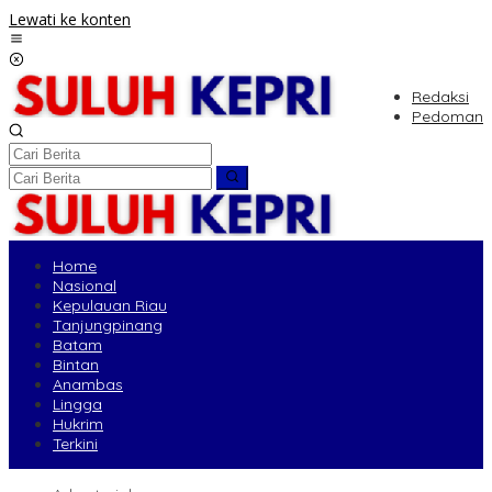
Lewati ke konten
Redaksi
Pedoman
Home
Nasional
Kepulauan Riau
Tanjungpinang
Batam
Bintan
Anambas
Lingga
Hukrim
Terkini