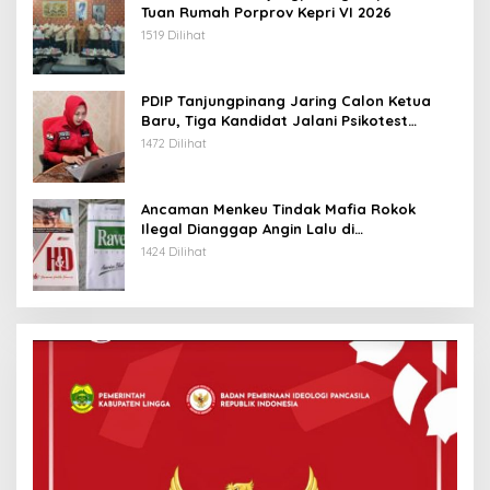
Tuan Rumah Porprov Kepri VI 2026
1519 Dilihat
PDIP Tanjungpinang Jaring Calon Ketua
Baru, Tiga Kandidat Jalani Psikotest
Daring
1472 Dilihat
Ancaman Menkeu Tindak Mafia Rokok
Ilegal Dianggap Angin Lalu di
Tanjungpinang
1424 Dilihat