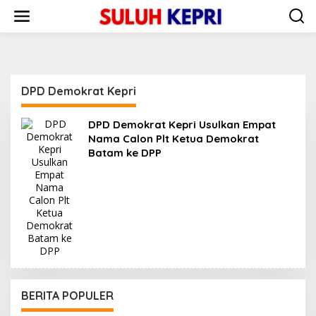
L
e
w
a
t
i
k
DPD Demokrat Kepri
e
k
o
DPD Demokrat Kepri Usulkan Empat
n
Nama Calon Plt Ketua Demokrat
t
Batam ke DPP
e
n
BERITA POPULER