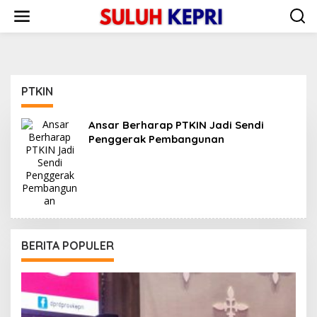
L
e
w
a
t
i
k
PTKIN
e
k
o
Ansar Berharap PTKIN Jadi Sendi
n
Penggerak Pembangunan
t
e
n
BERITA POPULER