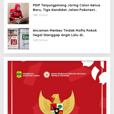
PDIP Tanjungpinang Jaring Calon Ketua
Baru, Tiga Kandidat Jalani Psikotest
Daring
1482 Dilihat
Ancaman Menkeu Tindak Mafia Rokok
Ilegal Dianggap Angin Lalu di
Tanjungpinang
1433 Dilihat