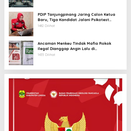
PDIP Tanjungpinang Jaring Calon Ketua
Baru, Tiga Kandidat Jalani Psikotest
Daring
1482 Dilihat
Ancaman Menkeu Tindak Mafia Rokok
Ilegal Dianggap Angin Lalu di
Tanjungpinang
1435 Dilihat