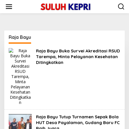
L
e
w
a
t
i
k
Raja Bayu
e
k
o
Raja Bayu Buka Survei Akreditasi RSUD
n
Tarempa, Minta Pelayanan Kesehatan
t
Ditingkatkan
e
n
Raja Bayu Tutup Turnamen Sepak Bola
HUT Desa Payalaman, Gudang Baru FC
Raih Juara