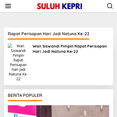
L
e
w
a
t
i
k
Rapat Perisapan Hari Jadi Natuna Ke-22
e
k
o
Wan Siswandi Pimpin Rapat Perisapan
n
Hari Jadi Natuna Ke-22
t
e
n
BERITA POPULER