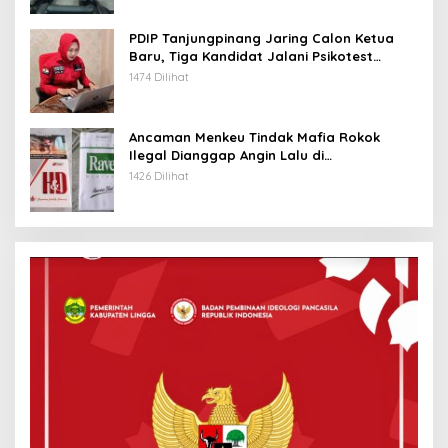
PDIP Tanjungpinang Jaring Calon Ketua
Baru, Tiga Kandidat Jalani Psikotest
Daring
1474 Dilihat
Ancaman Menkeu Tindak Mafia Rokok
Ilegal Dianggap Angin Lalu di
Tanjungpinang
1426 Dilihat