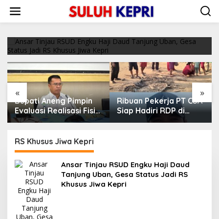
L
Ansar Tinjau RSUD Engku Haji Daud Tanjung
e
Uban, Gesa Status Jadi RS Khusus Jiwa Kepri
w
a
21/06/2022
t
i
k
e
k
o
«
»
n
Bupati Aneng Pimpin
Ribuan Pekerja PT CSA
t
e
Evaluasi Realisasi Fisik
Siap Hadiri RDP di
n
dan Keuangan Triwulan
DPRD Lingga, Minta
II TA 2026
Aspirasi Didengarkan
RS Khusus Jiwa Kepri
Ansar Tinjau RSUD Engku Haji Daud
Tanjung Uban, Gesa Status Jadi RS
Khusus Jiwa Kepri