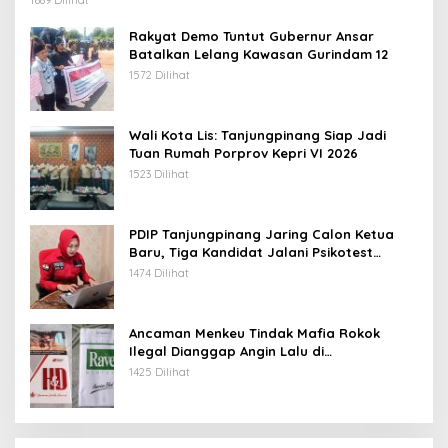
1689 Dilihat
Rakyat Demo Tuntut Gubernur Ansar
Batalkan Lelang Kawasan Gurindam 12
1572 Dilihat
Wali Kota Lis: Tanjungpinang Siap Jadi
Tuan Rumah Porprov Kepri VI 2026
1523 Dilihat
PDIP Tanjungpinang Jaring Calon Ketua
Baru, Tiga Kandidat Jalani Psikotest
Daring
1474 Dilihat
Ancaman Menkeu Tindak Mafia Rokok
Ilegal Dianggap Angin Lalu di
Tanjungpinang
1425 Dilihat