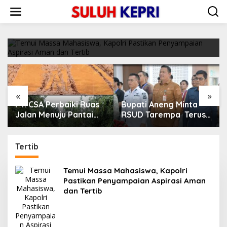
L
Temui Massa Mahasiswa, Kapolri Pastikan
e
Penyampaian Aspirasi Aman dan Tertib
w
a
11/04/2022
t
i
k
e
k
o
«
»
n
PT. CSA Perbaiki Ruas
Bupati Aneng Minta
t
e
Jalan Menuju Pantai
RSUD Tarempa Terus
n
Mempanak Lewat CSR,
Tingkatkan Mutu
Warga Sungai Pinang
Pelayanan Kesehatan
Apresiasi
Tertib
Temui Massa Mahasiswa, Kapolri
Pastikan Penyampaian Aspirasi Aman
dan Tertib