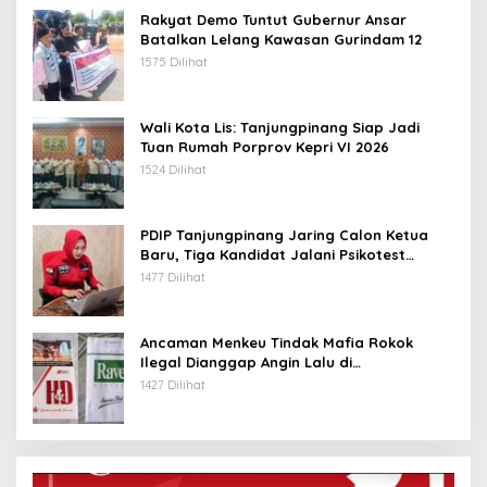
Rakyat Demo Tuntut Gubernur Ansar
Batalkan Lelang Kawasan Gurindam 12
1575 Dilihat
Wali Kota Lis: Tanjungpinang Siap Jadi
Tuan Rumah Porprov Kepri VI 2026
1524 Dilihat
PDIP Tanjungpinang Jaring Calon Ketua
Baru, Tiga Kandidat Jalani Psikotest
Daring
1477 Dilihat
Ancaman Menkeu Tindak Mafia Rokok
Ilegal Dianggap Angin Lalu di
Tanjungpinang
1427 Dilihat