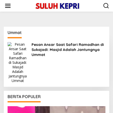
L
e
w
a
t
i
k
Ummat
e
k
o
Pesan Ansar Saat Safari Ramadhan di
n
Sukajadi: Masjid Adalah Jantungnya
t
Ummat
e
n
BERITA POPULER