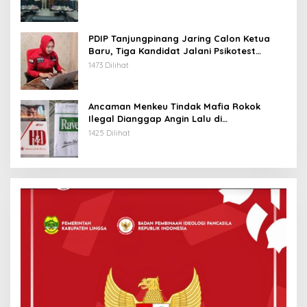
PDIP Tanjungpinang Jaring Calon Ketua
Baru, Tiga Kandidat Jalani Psikotest
Daring
1473 Dilihat
Ancaman Menkeu Tindak Mafia Rokok
Ilegal Dianggap Angin Lalu di
Tanjungpinang
1425 Dilihat