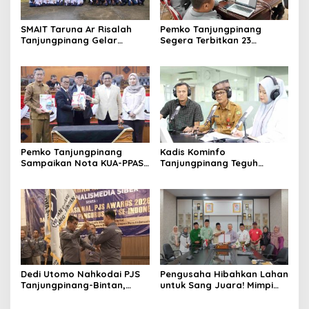
SMAIT Taruna Ar Risalah
Pemko Tanjungpinang
Tanjungpinang Gelar
Segera Terbitkan 23
Diklatsar, Hajarullah:
Perwako SOTK
Tanamkan Disiplin dan Jiwa
Kepemimpinan
Pemko Tanjungpinang
Kadis Kominfo
Sampaikan Nota KUA-PPAS
Tanjungpinang Teguh
APBD 2027 di Paripurna
Susanto: Setiap Kritik
DPRD
Warga Jadi Bahan Evaluasi
Pemerintah
Dedi Utomo Nahkodai PJS
Pengusaha Hibahkan Lahan
Tanjungpinang-Bintan,
untuk Sang Juara! Mimpi
Komitmen Tingkatkan
Tanjungpinang Punya GOR
Profesionalitas Wartawan
Sendiri Kian Nyata