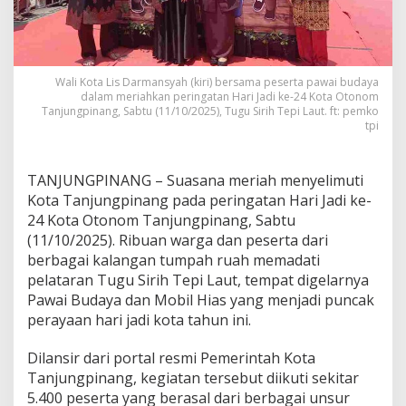
i
a
h
k
a
Wali Kota Lis Darmansyah (kiri) bersama peserta pawai budaya
n
dalam meriahkan peringatan Hari Jadi ke-24 Kota Otonom
P
Tanjungpinang, Sabtu (11/10/2025), Tugu Sirih Tepi Laut. ft: pemko
e
tpi
r
i
n
TANJUNGPINANG – Suasana meriah menyelimuti
g
Kota Tanjungpinang pada peringatan Hari Jadi ke-
a
24 Kota Otonom Tanjungpinang, Sabtu
t
(11/10/2025). Ribuan warga dan peserta dari
a
n
berbagai kalangan tumpah ruah memadati
2
pelataran Tugu Sirih Tepi Laut, tempat digelarnya
4
Pawai Budaya dan Mobil Hias yang menjadi puncak
T
perayaan hari jadi kota tahun ini.
a
h
u
Dilansir dari portal resmi Pemerintah Kota
n
Tanjungpinang, kegiatan tersebut diikuti sekitar
K
5.400 peserta yang berasal dari berbagai unsur
o