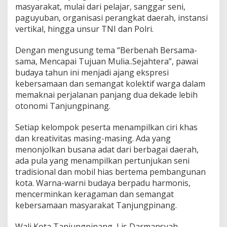
masyarakat, mulai dari pelajar, sanggar seni,
t
a
paguyuban, organisasi perangkat daerah, instansi
O
vertikal, hingga unsur TNI dan Polri.
t
o
Dengan mengusung tema “Berbenah Bersama-
n
sama, Mencapai Tujuan Mulia..Sejahtera”, pawai
o
m
budaya tahun ini menjadi ajang ekspresi
T
kebersamaan dan semangat kolektif warga dalam
a
memaknai perjalanan panjang dua dekade lebih
n
otonomi Tanjungpinang.
j
u
n
Setiap kelompok peserta menampilkan ciri khas
g
dan kreativitas masing-masing. Ada yang
p
menonjolkan busana adat dari berbagai daerah,
i
ada pula yang menampilkan pertunjukan seni
n
tradisional dan mobil hias bertema pembangunan
a
n
kota. Warna-warni budaya berpadu harmonis,
g
mencerminkan keragaman dan semangat
kebersamaan masyarakat Tanjungpinang.
Wali Kota Tanjungpinang, Lis Darmansyah,