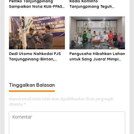
Pemko Tanjungpinang
Kadis Kominfo
Sampaikan Nota KUA-PPAS
Tanjungpinang Teguh
APBD 2027 di Paripurna
Susanto: Setiap Kritik
DPRD
Warga Jadi Bahan Evaluasi
Pemerintah
Dedi Utomo Nahkodai PJS
Pengusaha Hibahkan Lahan
Tanjungpinang-Bintan,
untuk Sang Juara! Mimpi
Komitmen Tingkatkan
Tanjungpinang Punya GOR
Profesionalitas Wartawan
Sendiri Kian Nyata
Tinggalkan Balasan
Alamat email Anda tidak akan dipublikasikan.
Ruas yang wajib
ditandai
*