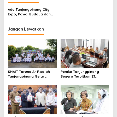
a
s
Ada Tanjungpinang City
Expo, Pawai Budaya dan
i
Pentas Seni di Rakerwil I
p
APEKSI
Jangan Lewatkan
o
s
SMAIT Taruna Ar Risalah
Pemko Tanjungpinang
Tanjungpinang Gelar
Segera Terbitkan 23
Diklatsar, Hajarullah:
Perwako SOTK
Tanamkan Disiplin dan Jiwa
Kepemimpinan