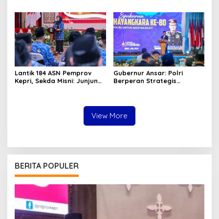
2026, Bukti Bangun Ekonomi
Program Nasional di Kepri
Syariah
Lantik 184 ASN Pemprov
Gubernur Ansar: Polri
Kepri, Sekda Misni: Junjung
Berperan Strategis
Tinggi Nilai Ber-AKHLAK
Menjaga Keamanan dan
dalam Pengabdian
Iklim Investasi di Kepri
View More
BERITA POPULER