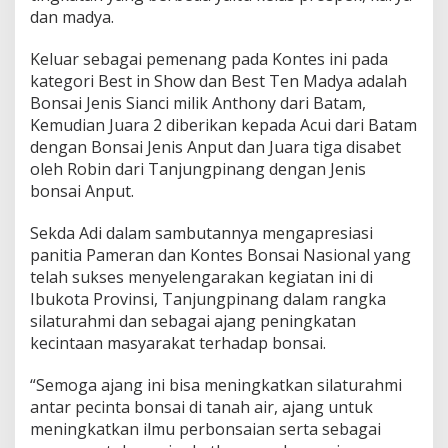
dan madya.
Keluar sebagai pemenang pada Kontes ini pada
kategori Best in Show dan Best Ten Madya adalah
Bonsai Jenis Sianci milik Anthony dari Batam,
Kemudian Juara 2 diberikan kepada Acui dari Batam
dengan Bonsai Jenis Anput dan Juara tiga disabet
oleh Robin dari Tanjungpinang dengan Jenis
bonsai Anput.
Sekda Adi dalam sambutannya mengapresiasi
panitia Pameran dan Kontes Bonsai Nasional yang
telah sukses menyelengarakan kegiatan ini di
Ibukota Provinsi, Tanjungpinang dalam rangka
silaturahmi dan sebagai ajang peningkatan
kecintaan masyarakat terhadap bonsai.
“Semoga ajang ini bisa meningkatkan silaturahmi
antar pecinta bonsai di tanah air, ajang untuk
meningkatkan ilmu perbonsaian serta sebagai