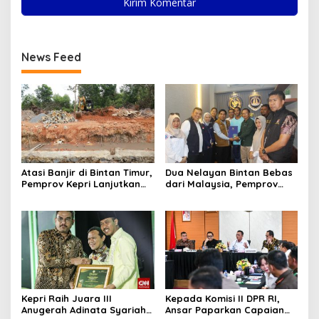
News Feed
Atasi Banjir di Bintan Timur,
Dua Nelayan Bintan Bebas
Pemprov Kepri Lanjutkan
dari Malaysia, Pemprov
Pembangunan Kanal Banjir
Kepri Fasilitasi Kepulangan
di Kampung Purwodadi
ke Tanah Air
Kepri Raih Juara III
Kepada Komisi II DPR RI,
Anugerah Adinata Syariah
Ansar Paparkan Capaian