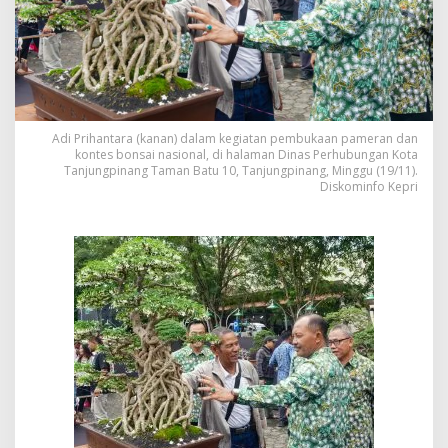
s
B
o
n
s
a
i
N
Adi Prihantara (kanan) dalam kegiatan pembukaan pameran dan
kontes bonsai nasional, di halaman Dinas Perhubungan Kota
a
Tanjungpinang Taman Batu 10, Tanjungpinang, Minggu (19/11).
s
Diskominfo Kepri
i
o
n
a
l
:
T
i
n
g
k
a
t
k
a