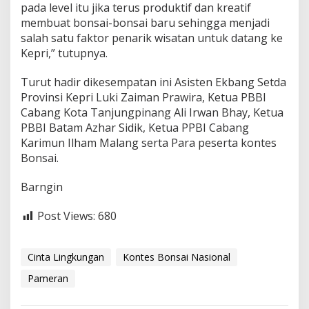
pada level itu jika terus produktif dan kreatif
membuat bonsai-bonsai baru sehingga menjadi
salah satu faktor penarik wisatan untuk datang ke
Kepri,” tutupnya.
Turut hadir dikesempatan ini Asisten Ekbang Setda
Provinsi Kepri Luki Zaiman Prawira, Ketua PBBI
Cabang Kota Tanjungpinang Ali Irwan Bhay, Ketua
PBBI Batam Azhar Sidik, Ketua PPBI Cabang
Karimun Ilham Malang serta Para peserta kontes
Bonsai.
Barngin
Post Views:
680
Cinta Lingkungan
Kontes Bonsai Nasional
Pameran