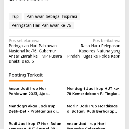
Irup
Pahlawan Sebagai Inspirasi
Peringatan Hari Pahlawan ke-76
N
Pos sebelumnya
Pos berikutnya
Peringatan Hari Pahlawan
Rasa Haru Pelepasan
a
Nasional ke-76, Gubernur
Kapolres Natuna yang
v
Ansar Ziarah ke TMP Pusara
Pindah Tugas ke Polda Kepri
Bhakti Batu 5
i
g
Posting Terkait
a
s
Ansar Jadi Irup Hari
Mendagri Jadi Irup HUT ke-
Pahlawan 2023, Ajak
78 Kemerdekaan RI Tingkat
i
Perangi Kemiskinan-
Provinsi Kepri di Natuna
p
Berantas Kebodohan
Mendagri Akan Jadi Irup
Marlin Jadi Irup Hardiknas
Detik-Detik Proklamasi di
di Batam, Rudi Berharap
o
Gerbang Utara NKRI
Pendidikan Kian Maju
s
Rudi Jadi Irup 17 Hari Bulan
Ansar Jadi Irup Hari
sempena HUT Satpol PP -
Pramuka Gelorakan