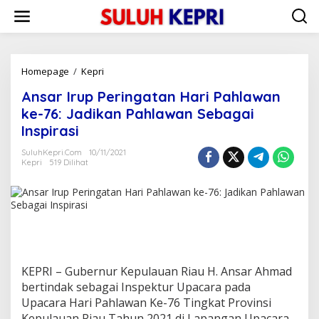
L
e
w
a
t
i
Homepage
/
Kepri
A
k
n
Ansar Irup Peringatan Hari Pahlawan
e
s
k
a
ke-76: Jadikan Pahlawan Sebagai
o
r
Inspirasi
n
I
t
r
SuluhKepri.com
10/11/2021
e
u
Kepri
519 Dilihat
n
p
P
e
r
i
n
g
a
KEPRI – Gubernur Kepulauan Riau H. Ansar Ahmad
t
bertindak sebagai Inspektur Upacara pada
a
Upacara Hari Pahlawan Ke-76 Tingkat Provinsi
n
H
Kepulauan Riau Tahun 2021 di Lapangan Upacara