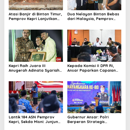
Atasi Banjir di Bintan Timur,
Dua Nelayan Bintan Bebas
Pemprov Kepri Lanjutkan
dari Malaysia, Pemprov
Pembangunan Kanal Banjir
Kepri Fasilitasi Kepulangan
di Kampung Purwodadi
ke Tanah Air
Kepri Raih Juara III
Kepada Komisi II DPR RI,
Anugerah Adinata Syariah
Ansar Paparkan Capaian
2026, Bukti Bangun Ekonomi
Program Nasional di Kepri
Syariah
Lantik 184 ASN Pemprov
Gubernur Ansar: Polri
Kepri, Sekda Misni: Junjung
Berperan Strategis
Tinggi Nilai Ber-AKHLAK
Menjaga Keamanan dan