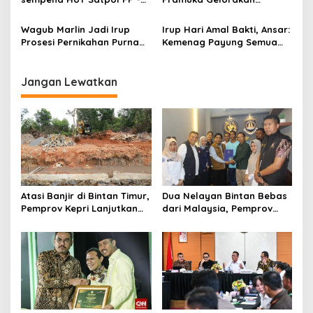
Satlinmas dan Damkar
Pengaduan Tanpa Batas
untuk Bangsa
Wagub Marlin Jadi Irup
Irup Hari Amal Bakti, Ansar:
Prosesi Pernikahan Purna
Kemenag Payung Semua
Praja IPDN
Unsur Umat Beragama
Jangan Lewatkan
Atasi Banjir di Bintan Timur,
Dua Nelayan Bintan Bebas
Pemprov Kepri Lanjutkan
dari Malaysia, Pemprov
Pembangunan Kanal Banjir
Kepri Fasilitasi Kepulangan
di Kampung Purwodadi
ke Tanah Air