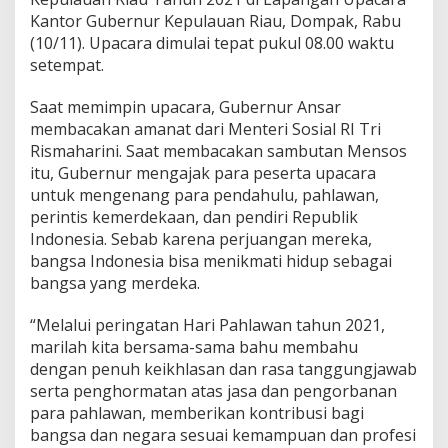
a
Kantor Gubernur Kepulauan Riau, Dompak, Rabu
r
(10/11). Upacara dimulai tepat pukul 08.00 waktu
i
setempat.
P
a
h
Saat memimpin upacara, Gubernur Ansar
l
membacakan amanat dari Menteri Sosial RI Tri
a
Rismaharini. Saat membacakan sambutan Mensos
w
itu, Gubernur mengajak para peserta upacara
a
n
untuk mengenang para pendahulu, pahlawan,
k
perintis kemerdekaan, dan pendiri Republik
e
Indonesia. Sebab karena perjuangan mereka,
-
bangsa Indonesia bisa menikmati hidup sebagai
7
bangsa yang merdeka.
6
:
J
“Melalui peringatan Hari Pahlawan tahun 2021,
a
marilah kita bersama-sama bahu membahu
d
dengan penuh keikhlasan dan rasa tanggungjawab
i
serta penghormatan atas jasa dan pengorbanan
k
a
para pahlawan, memberikan kontribusi bagi
n
bangsa dan negara sesuai kemampuan dan profesi
P