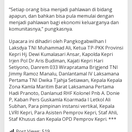
“Setiap orang bisa menjadi pahlawan di bidang
apapun, dan bahkan bisa pula memulai dengan
menjadi pahlawan bagi ekonomi keluarganya dan
komunitasnya,” pungkasnya.
Upacara ini dihadiri oleh Pangkogabwilhan I
Laksdya TNI Muhammad Ali, Ketua TP-PKK Provinsi
Kepri Hj. Dewi Kumalasari Ansar, Kapolda Kepri
Irjen Pol Dr Aris Budiman, Kajati Kepri Hari
Setiyono, Danrem 033 Wirapratama Brigjend TNI
Jimmy Ramoz Manalu, Danlantamal IV Laksamana
Pertama TNI Dwika Tjahja Setiawan, Kepala Kepala
Zona Kamla Maritim Barat Laksamana Pertama
Hadi Pranoto, Danlanud RHF Kolonel Pnb A. Donie
P, Kaban Pers Guskamla Koarmada I Letkol Ali
Subhan, Para pimpinan instansi vertikal, Kepala
LVRI Kepri, Para Asisten Pemprov Kepri, Staf Ahli,
Staf Khusus dan Kepala OPD Pemprov Kepri. ***
Post Views:
519