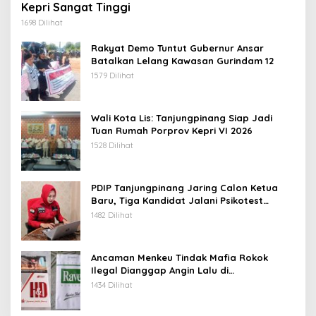
Kepri Sangat Tinggi
1698 Dilihat
Rakyat Demo Tuntut Gubernur Ansar
Batalkan Lelang Kawasan Gurindam 12
1579 Dilihat
Wali Kota Lis: Tanjungpinang Siap Jadi
Tuan Rumah Porprov Kepri VI 2026
1528 Dilihat
PDIP Tanjungpinang Jaring Calon Ketua
Baru, Tiga Kandidat Jalani Psikotest
Daring
1482 Dilihat
Ancaman Menkeu Tindak Mafia Rokok
Ilegal Dianggap Angin Lalu di
Tanjungpinang
1434 Dilihat