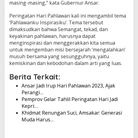
masing-masing,” kata Gubernur Ansar.
a
h
Peringatan Hari Pahlawan kali ini mengambil tema
l
a
‘Pahlawanku Inspirasiku’. Tema tersebut
w
dimaksudkan bahwa Semangat, tekad, dan
a
keyakinan pahlawan, harusnya dapat
n
menginspirasi dan menggerakkan kita semua
S
e
untuk mengemban misi bersejarah ‘mengalahkan’
b
musuh bersama yang sesungguhnya, yaitu
a
kemiskinan dan kebodohan dalam arti yang luas.
g
a
Berita Terkait:
i
I
Ansar Jadi Irup Hari Pahlawan 2023, Ajak
n
Perangi…
s
Pemprov Gelar Tahlil Peringatan Hari Jadi
p
i
Kepri:…
r
Khidmat Renungan Suci, Amsakar: Generasi
a
Muda Harus…
s
i