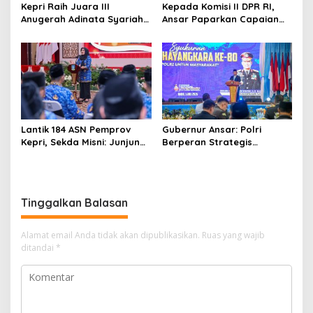
Kepri Raih Juara III
Kepada Komisi II DPR RI,
Anugerah Adinata Syariah
Ansar Paparkan Capaian
2026, Bukti Bangun Ekonomi
Program Nasional di Kepri
Syariah
Lantik 184 ASN Pemprov
Gubernur Ansar: Polri
Kepri, Sekda Misni: Junjung
Berperan Strategis
Tinggi Nilai Ber-AKHLAK
Menjaga Keamanan dan
dalam Pengabdian
Iklim Investasi di Kepri
Tinggalkan Balasan
Alamat email Anda tidak akan dipublikasikan.
Ruas yang wajib
ditandai
*