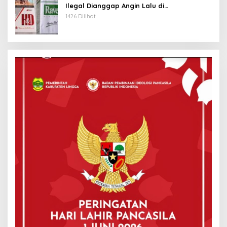
Ilegal Dianggap Angin Lalu di
Tanjungpinang
1426 Dilihat