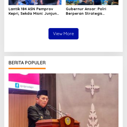
Lantik 184 ASN Pemprov
Gubernur Ansar: Polri
Kepri, Sekda Misni: Junjung
Berperan Strategis
Tinggi Nilai Ber-AKHLAK
Menjaga Keamanan dan
dalam Pengabdian
Iklim Investasi di Kepri
View More
BERITA POPULER