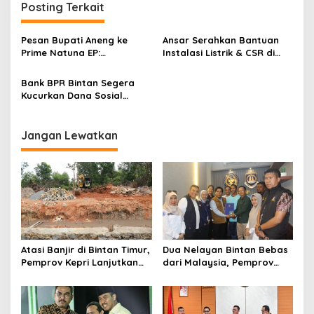
g
Posting Terkait
a
s
Pesan Bupati Aneng ke
Ansar Serahkan Bantuan
Prime Natuna EP:
Instalasi Listrik & CSR di
i
Prioritaskan Tenaga Kerja
Pulau Korek Galang Batam
p
Lokal dan CSR
Bank BPR Bintan Segera
Berkelanjutan
Kucurkan Dana Sosial
o
Senilai Rp 250 Juta
s
Jangan Lewatkan
Atasi Banjir di Bintan Timur,
Dua Nelayan Bintan Bebas
Pemprov Kepri Lanjutkan
dari Malaysia, Pemprov
Pembangunan Kanal Banjir
Kepri Fasilitasi Kepulangan
di Kampung Purwodadi
ke Tanah Air