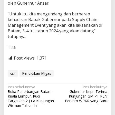
oleh Gubernur Ansar.
“Untuk itu kita mengundang dan berharap
kehadiran Bapak Gubernur pada Supply Chain
Management Event yang akan kita laksanakan di
Batam, 3-4 Juli tahun 2024 yang akan datang”
tutupnya.
Tira
Post Views:
1,371
csr
Pendidikan Migas
N
Pos sebelumnya
Pos berikutnya
Buka Penerbangan Batam-
Gubernur Kepri Terima
a
Kuala Lumpur, Rudi
Kunjungan GM PT PLN
v
Targetkan 2 Juta Kunjungan
Persero WRKR yang Baru
Wisman Tahun Ini
i