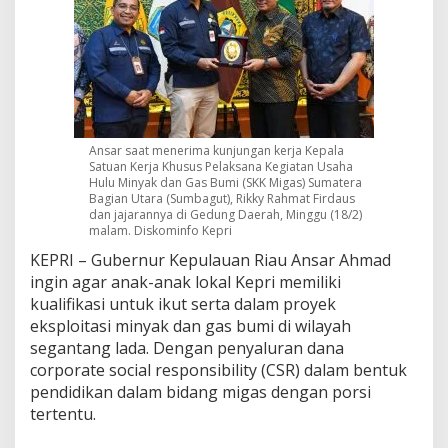
a
n
M
i
g
a
s
S
Ansar saat menerima kunjungan kerja Kepala
e
Satuan Kerja Khusus Pelaksana Kegiatan Usaha
b
Hulu Minyak dan Gas Bumi (SKK Migas) Sumatera
a
Bagian Utara (Sumbagut), Rikky Rahmat Firdaus
g
dan jajarannya di Gedung Daerah, Minggu (18/2)
a
malam. Diskominfo Kepri
i
KEPRI – Gubernur Kepulauan Riau Ansar Ahmad
B
ingin agar anak-anak lokal Kepri memiliki
e
n
kualifikasi untuk ikut serta dalam proyek
t
eksploitasi minyak dan gas bumi di wilayah
u
segantang lada. Dengan penyaluran dana
k
corporate social responsibility (CSR) dalam bentuk
C
pendidikan dalam bidang migas dengan porsi
S
R
tertentu.