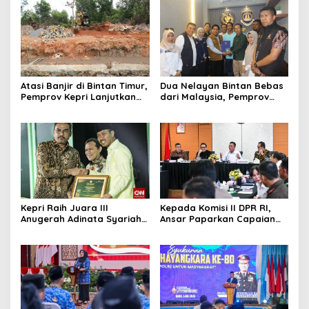
Atasi Banjir di Bintan Timur,
Dua Nelayan Bintan Bebas
Pemprov Kepri Lanjutkan
dari Malaysia, Pemprov
Pembangunan Kanal Banjir
Kepri Fasilitasi Kepulangan
di Kampung Purwodadi
ke Tanah Air
Kepri Raih Juara III
Kepada Komisi II DPR RI,
Anugerah Adinata Syariah
Ansar Paparkan Capaian
2026, Bukti Bangun Ekonomi
Program Nasional di Kepri
Syariah