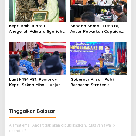
Kepri Raih Juara III
Kepada Komisi II DPR RI,
Anugerah Adinata Syariah
Ansar Paparkan Capaian
2026, Bukti Bangun Ekonomi
Program Nasional di Kepri
Syariah
Lantik 184 ASN Pemprov
Gubernur Ansar: Polri
Kepri, Sekda Misni: Junjung
Berperan Strategis
Tinggi Nilai Ber-AKHLAK
Menjaga Keamanan dan
dalam Pengabdian
Iklim Investasi di Kepri
Tinggalkan Balasan
Alamat email Anda tidak akan dipublikasikan.
Ruas yang wajib
ditandai
*