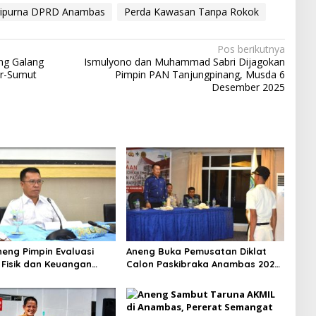
ripurna DPRD Anambas
Perda Kawasan Tanpa Rokok
Pos berikutnya
ng Galang
Ismulyono dan Muhammad Sabri Dijagokan
r-Sumut
Pimpin PAN Tanjungpinang, Musda 6
Desember 2025
neng Pimpin Evaluasi
Aneng Buka Pemusatan Diklat
i Fisik dan Keuangan
Calon Paskibraka Anambas 2026,
II TA 2026
Tekankan Disiplin dan Jiwa
Kepemimpinan