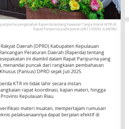
aripurna pengesahan Raperda.tentang Kawasan Tanpa Rokok (KTR) di
Rapat Paripurna pada Jumat (28/11/2025). (Latif/SK)
Rakyat Daerah (DPRD) Kabupaten Kepulauan
Rancangan Peraturan Daerah (Raperda) tentang
sepakatan ini diambil dalam Rapat Paripurna yang
5), menandai puncak dari rangkaian pembahasan
 Khusus (Pansus) DPRD sejak Juli 2025.
da KTR ini tidak lahir secara instan.
ngkaian rapat koordinasi, kajian materi, hingga
Provinsi Kepulauan Riau.
mverifikasi materi muatan, mempertajam rumusan
knis pelaksanaannya dapat berjalan efektif di