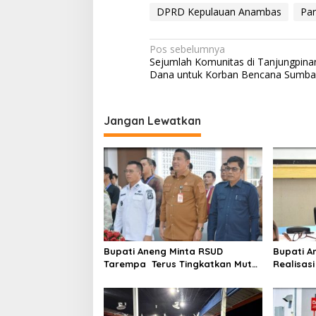
DPRD Kepulauan Anambas
Pa
N
Pos sebelumnya
Sejumlah Komunitas di Tanjungpina
a
Dana untuk Korban Bencana Sumba
v
i
Jangan Lewatkan
g
a
s
i
p
o
s
Bupati Aneng Minta RSUD
Bupati A
Tarempa Terus Tingkatkan Mutu
Realisas
Pelayanan Kesehatan
Triwulan 