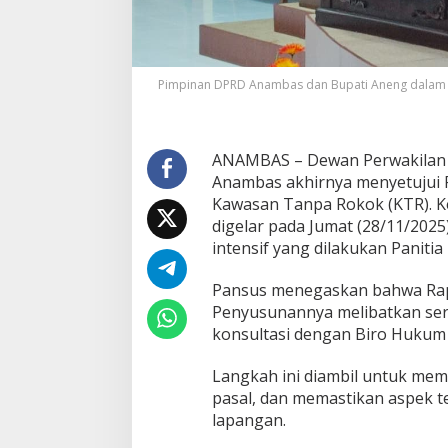
a
R
o
k
o
Pimpinan DPRD Anambas dan Bupati Aneng dalam p
k
J
a
d
ANAMBAS – Dewan Perwakilan 
i
Anambas akhirnya menyetujui 
P
e
Kawasan Tanpa Rokok (KTR). Ke
r
digelar pada Jumat (28/11/202
d
intensif yang dilakukan Panitia
a
Pansus menegaskan bahwa Raper
Penyusunannya melibatkan sera
konsultasi dengan Biro Hukum 
Langkah ini diambil untuk me
pasal, dan memastikan aspek te
lapangan.