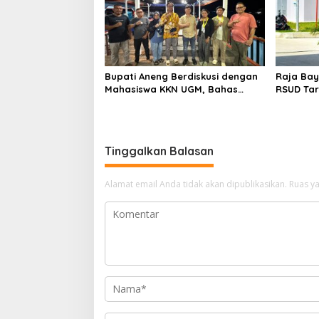
Bupati Aneng Berdiskusi dengan
Raja Bay
Mahasiswa KKN UGM, Bahas
RSUD Tar
Kolaborasi Membangun
Kesehata
Anambas
Tinggalkan Balasan
Alamat email Anda tidak akan dipublikasikan.
Ruas ya