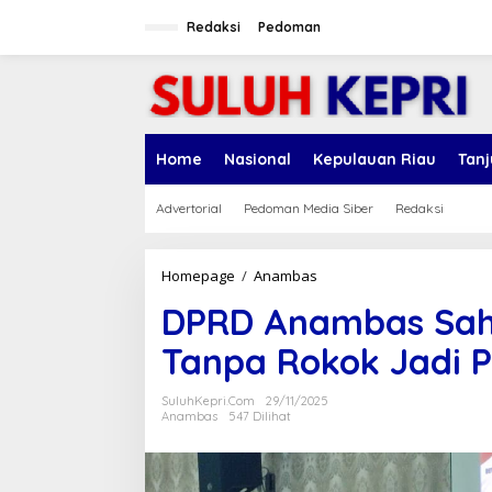
L
e
Redaksi
Pedoman
w
a
t
i
k
e
Home
Nasional
Kepulauan Riau
Tan
k
o
n
Advertorial
Pedoman Media Siber
Redaksi
t
e
n
Homepage
/
Anambas
D
P
DPRD Anambas Sah
R
D
Tanpa Rokok Jadi 
A
n
a
SuluhKepri.com
29/11/2025
m
Anambas
547 Dilihat
b
a
s