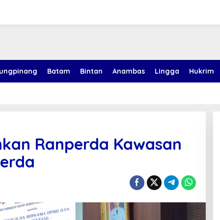
jungpinang
Batam
Bintan
Anambas
Lingga
Hukrim
kan Ranperda Kawasan
Perda