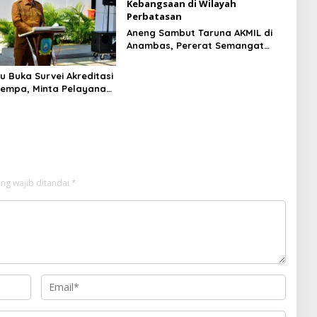
Aneng Sambut Taruna AKMIL di
Anambas, Pererat Semangat
Kebangsaan di Wilayah
Perbatasan
u Buka Survei Akreditasi
empa, Minta Pelayanan
n Ditingkatkan
ng wajib ditandai
*