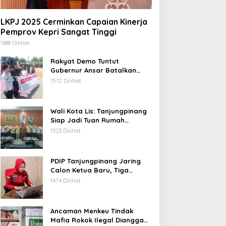
LKPJ 2025 Cerminkan Capaian Kinerja
Pemprov Kepri Sangat Tinggi
1688 Dilihat
Rakyat Demo Tuntut
Gubernur Ansar Batalkan
Lelang Kawasan Gurindam 12
1572 Dilihat
Wali Kota Lis: Tanjungpinang
Siap Jadi Tuan Rumah
Porprov Kepri VI 2026
1523 Dilihat
PDIP Tanjungpinang Jaring
Calon Ketua Baru, Tiga
Kandidat Jalani Psikotest
1474 Dilihat
Daring
Ancaman Menkeu Tindak
Mafia Rokok Ilegal Dianggap