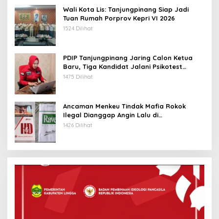
Wali Kota Lis: Tanjungpinang Siap Jadi
Tuan Rumah Porprov Kepri VI 2026
1524 Dilihat
PDIP Tanjungpinang Jaring Calon Ketua
Baru, Tiga Kandidat Jalani Psikotest
Daring
1475 Dilihat
Ancaman Menkeu Tindak Mafia Rokok
Ilegal Dianggap Angin Lalu di
Tanjungpinang
1426 Dilihat