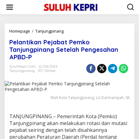
L
e
w
a
t
i
Homepage
/
Tanjungpinang
P
k
e
Pelantikan Pejabat Pemko
e
l
k
a
Tanjungpinang Setelah Pengesahan
o
n
APBD-P
n
t
t
i
SuluhKepri.com
22/04/2026
e
k
Tanjungpinang
957 Dilihat
n
a
n
P
e
Wali Kota Tanjungpinang, Lis Darmansyah. SK
j
a
b
a
TANJUNGPINANG – Pemerintah Kota (Pemko)
t
Tanjungpinang akan melakukan rotasi dan mutasi
P
pejabat seiring dengan telah disahkannya
e
perubahan Peraturan Daerah (Perda) tentang
m