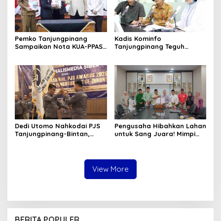
Pemko Tanjungpinang
Kadis Kominfo
Sampaikan Nota KUA-PPAS
Tanjungpinang Teguh
APBD 2027 di Paripurna
Susanto: Setiap Kritik
DPRD
Warga Jadi Bahan Evaluasi
Pemerintah
Dedi Utomo Nahkodai PJS
Pengusaha Hibahkan Lahan
Tanjungpinang-Bintan,
untuk Sang Juara! Mimpi
Komitmen Tingkatkan
Tanjungpinang Punya GOR
Profesionalitas Wartawan
Sendiri Kian Nyata
View More
BERITA POPULER