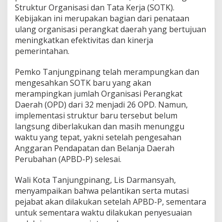
k
Struktur Organisasi dan Tata Kerja (SOTK).
o
Kebijakan ini merupakan bagian dari penataan
T
ulang organisasi perangkat daerah yang bertujuan
a
meningkatkan efektivitas dan kinerja
n
pemerintahan.
j
u
n
Pemko Tanjungpinang telah merampungkan dan
g
mengesahkan SOTK baru yang akan
p
merampingkan jumlah Organisasi Perangkat
i
Daerah (OPD) dari 32 menjadi 26 OPD. Namun,
n
a
implementasi struktur baru tersebut belum
n
langsung diberlakukan dan masih menunggu
g
waktu yang tepat, yakni setelah pengesahan
S
Anggaran Pendapatan dan Belanja Daerah
e
t
Perubahan (APBD-P) selesai.
e
l
Wali Kota Tanjungpinang, Lis Darmansyah,
a
menyampaikan bahwa pelantikan serta mutasi
h
pejabat akan dilakukan setelah APBD-P, sementara
P
e
untuk sementara waktu dilakukan penyesuaian
n