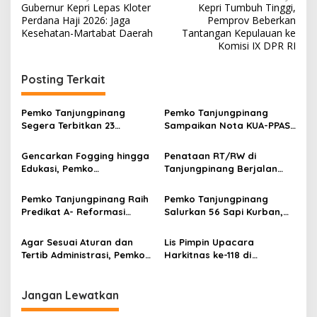
Gubernur Kepri Lepas Kloter
Kepri Tumbuh Tinggi,
a
Perdana Haji 2026: Jaga
Pemprov Beberkan
v
Kesehatan-Martabat Daerah
Tantangan Kepulauan ke
Komisi IX DPR RI
i
g
Posting Terkait
a
s
Pemko Tanjungpinang
Pemko Tanjungpinang
Segera Terbitkan 23
Sampaikan Nota KUA-PPAS
i
Perwako SOTK
APBD 2027 di Paripurna
p
DPRD
Gencarkan Fogging hingga
Penataan RT/RW di
Edukasi, Pemko
Tanjungpinang Berjalan
o
Tanjungpinang Percepat
Bertahap, Pemko
s
Penanganan Malaria
Tanjungpinang Pastikan
Pemko Tanjungpinang Raih
Pemko Tanjungpinang
Layanan Publik Tetap
Predikat A- Reformasi
Salurkan 56 Sapi Kurban,
Normal
Birokrasi dari KemenPAN-
48 Ekor dari Urungan ASN
RB
Agar Sesuai Aturan dan
Lis Pimpin Upacara
Tertib Administrasi, Pemko
Harkitnas ke-118 di
Tanjungpinang Tata Ulang
Lingkungan ASN Pemko
RT/RW
Tanjungpinang
Jangan Lewatkan