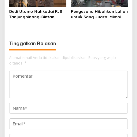
Dedi Utomo Nahkodai PJS
Pengusaha Hibahkan Lahan
Tanjungpinang-Bintan,
untuk Sang Juara! Mimpi
Komitmen Tingkatkan
Tanjungpinang Punya GOR
Profesionalitas Wartawan
Sendiri Kian Nyata
Tinggalkan Balasan
Alamat email Anda tidak akan dipublikasikan.
Ruas yang wajib
ditandai
*