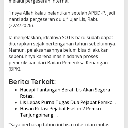
melalui pergeseran internal.
g
e
“Insya Allah kalau pelantikan setelah APBD-P, jadi
s
nanti ada pergeseran dulu,” ujar Lis, Rabu
a
h
(22/4/2026).
a
n
Ia menjelaskan, idealnya SOTK baru sudah dapat
A
diterapkan sejak pertengahan tahun sebelumnya.
P
Namun, pelaksanaannya belum bisa dilakukan
B
D
sepenuhnya karena masih adanya proses
-
pemeriksaan dari Badan Pemeriksa Keuangan
P
(BPK).
Berita Terkait:
Hadapi Tantangan Berat, Lis Akan Segera
Rotasi…
Lis Lepas Purna Tugas Dua Pejabat Pemko…
Hasan Rotasi Pejabat Eselon 2 Pemko
Tanjungpinang,…
“Saya berharap tahun ini bisa rotasi dan mutasi