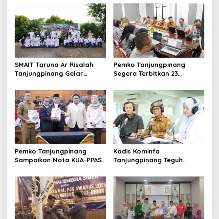
SMAIT Taruna Ar Risalah
Pemko Tanjungpinang
Tanjungpinang Gelar
Segera Terbitkan 23
Diklatsar, Hajarullah:
Perwako SOTK
Tanamkan Disiplin dan Jiwa
Kepemimpinan
Pemko Tanjungpinang
Kadis Kominfo
Sampaikan Nota KUA-PPAS
Tanjungpinang Teguh
APBD 2027 di Paripurna
Susanto: Setiap Kritik
DPRD
Warga Jadi Bahan Evaluasi
Pemerintah