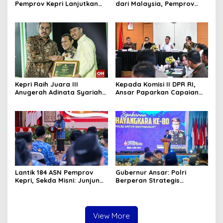
Pemprov Kepri Lanjutkan
dari Malaysia, Pemprov
Pembangunan Kanal Banjir
Kepri Fasilitasi Kepulangan
di Kampung Purwodadi
ke Tanah Air
Kepri Raih Juara III
Kepada Komisi II DPR RI,
Anugerah Adinata Syariah
Ansar Paparkan Capaian
2026, Bukti Bangun Ekonomi
Program Nasional di Kepri
Syariah
Lantik 184 ASN Pemprov
Gubernur Ansar: Polri
Kepri, Sekda Misni: Junjung
Berperan Strategis
Tinggi Nilai Ber-AKHLAK
Menjaga Keamanan dan
dalam Pengabdian
Iklim Investasi di Kepri
View More