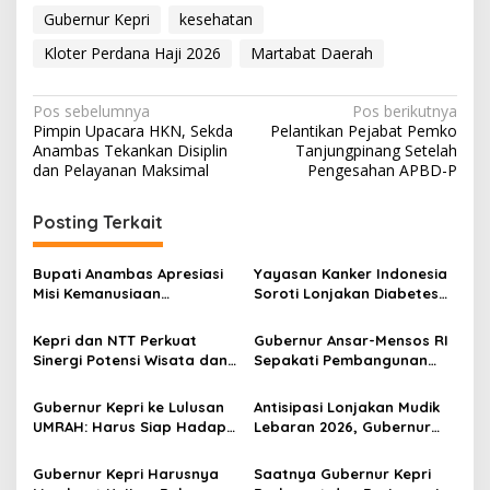
Gubernur Kepri
kesehatan
Kloter Perdana Haji 2026
Martabat Daerah
N
Pos sebelumnya
Pos berikutnya
Pimpin Upacara HKN, Sekda
Pelantikan Pejabat Pemko
a
Anambas Tekankan Disiplin
Tanjungpinang Setelah
v
dan Pelayanan Maksimal
Pengesahan APBD-P
i
Posting Terkait
g
a
Bupati Anambas Apresiasi
Yayasan Kanker Indonesia
s
Misi Kemanusiaan
Soroti Lonjakan Diabetes
Wisatawan Kapal Vega
dan Kanker pada Anak di
i
1982, Salurkan Bantuan
Kepri
Kepri dan NTT Perkuat
Gubernur Ansar-Mensos RI
p
Pendidikan dan Kesehatan
Sinergi Potensi Wisata dan
Sepakati Pembangunan
Pengendalian Inflasi
Sekolah Rakyat-
o
Perlindungan Sosial di Kepri
Gubernur Kepri ke Lulusan
Antisipasi Lonjakan Mudik
s
UMRAH: Harus Siap Hadapi
Lebaran 2026, Gubernur
Era Society 5.0
Kepri Minta Tambahan
Armada ke Kemenhub
Gubernur Kepri Harusnya
Saatnya Gubernur Kepri