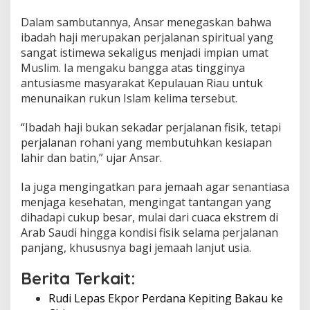
e
Dalam sambutannya, Ansar menegaskan bahwa
s
e
ibadah haji merupakan perjalanan spiritual yang
h
sangat istimewa sekaligus menjadi impian umat
a
Muslim. Ia mengaku bangga atas tingginya
t
antusiasme masyarakat Kepulauan Riau untuk
a
menunaikan rukun Islam kelima tersebut.
n
-
M
“Ibadah haji bukan sekadar perjalanan fisik, tetapi
a
perjalanan rohani yang membutuhkan kesiapan
r
lahir dan batin,” ujar Ansar.
t
a
b
Ia juga mengingatkan para jemaah agar senantiasa
a
menjaga kesehatan, mengingat tantangan yang
t
dihadapi cukup besar, mulai dari cuaca ekstrem di
D
Arab Saudi hingga kondisi fisik selama perjalanan
a
panjang, khususnya bagi jemaah lanjut usia.
e
r
a
Berita Terkait:
h
Rudi Lepas Ekpor Perdana Kepiting Bakau ke