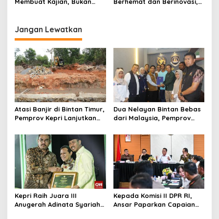
Membuat Kajian, Bukan
Berhemat dan Berinovasi,
Berupaya Membungkam
Bukan Cari Jalan Pintas
Kritik
Bernama Utang
Jangan Lewatkan
Atasi Banjir di Bintan Timur,
Dua Nelayan Bintan Bebas
Pemprov Kepri Lanjutkan
dari Malaysia, Pemprov
Pembangunan Kanal Banjir
Kepri Fasilitasi Kepulangan
di Kampung Purwodadi
ke Tanah Air
Kepri Raih Juara III
Kepada Komisi II DPR RI,
Anugerah Adinata Syariah
Ansar Paparkan Capaian
2026, Bukti Bangun Ekonomi
Program Nasional di Kepri