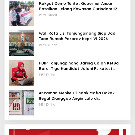
Rakyat Demo Tuntut Gubernur Ansar
Batalkan Lelang Kawasan Gurindam 12
1579 Dilihat
Wali Kota Lis: Tanjungpinang Siap Jadi
Tuan Rumah Porprov Kepri VI 2026
1528 Dilihat
PDIP Tanjungpinang Jaring Calon Ketua
Baru, Tiga Kandidat Jalani Psikotest
Daring
1482 Dilihat
Ancaman Menkeu Tindak Mafia Rokok
Ilegal Dianggap Angin Lalu di
Tanjungpinang
1434 Dilihat