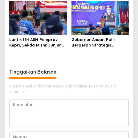
Syariah
Lantik 184 ASN Pemprov
Gubernur Ansar: Polri
Kepri, Sekda Misni: Junjung
Berperan Strategis
Tinggi Nilai Ber-AKHLAK
Menjaga Keamanan dan
dalam Pengabdian
Iklim Investasi di Kepri
Tinggalkan Balasan
Alamat email Anda tidak akan dipublikasikan.
Ruas yang wajib
ditandai
*