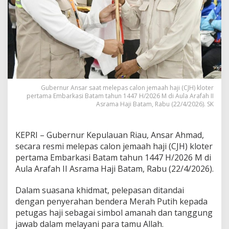
o
t
e
r
P
e
r
d
a
Gubernur Ansar saat melepas calon jemaah haji (CJH) kloter
n
pertama Embarkasi Batam tahun 1447 H/2026 M di Aula Arafah II
a
Asrama Haji Batam, Rabu (22/4/2026). SK
H
a
j
KEPRI – Gubernur Kepulauan Riau, Ansar Ahmad,
i
2
secara resmi melepas calon jemaah haji (CJH) kloter
0
pertama Embarkasi Batam tahun 1447 H/2026 M di
2
Aula Arafah II Asrama Haji Batam, Rabu (22/4/2026).
6
:
Dalam suasana khidmat, pelepasan ditandai
J
a
dengan penyerahan bendera Merah Putih kepada
g
petugas haji sebagai simbol amanah dan tanggung
a
jawab dalam melayani para tamu Allah.
K