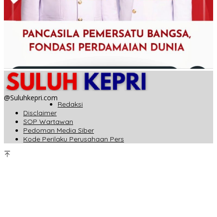
@Suluhkepri.com
Redaksi
Disclaimer
SOP Wartawan
Pedoman Media Siber
Kode Perilaku Perusahaan Pers