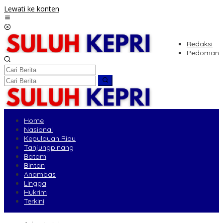
Lewati ke konten
Redaksi
Pedoman
Home
Nasional
Kepulauan Riau
Tanjungpinang
Batam
Bintan
Anambas
Lingga
Hukrim
Terkini