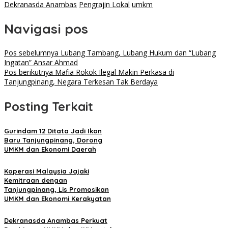
Dekranasda Anambas
Pengrajin Lokal
umkm
Navigasi pos
Pos sebelumnya
Lubang Tambang, Lubang Hukum dan “Lubang
Ingatan” Ansar Ahmad
Pos berikutnya
Mafia Rokok Ilegal Makin Perkasa di
Tanjungpinang, Negara Terkesan Tak Berdaya
Posting Terkait
Gurindam 12 Ditata Jadi Ikon
Baru Tanjungpinang, Dorong
UMKM dan Ekonomi Daerah
Koperasi Malaysia Jajaki
Kemitraan dengan
Tanjungpinang, Lis Promosikan
UMKM dan Ekonomi Kerakyatan
Dekranasda Anambas Perkuat