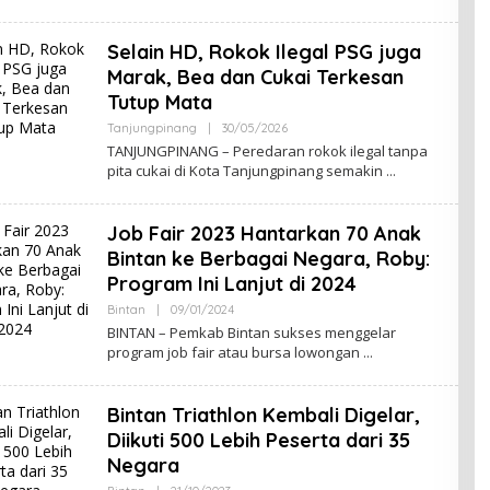
S
U
L
Selain HD, Rokok Ilegal PSG juga
U
H
Marak, Bea dan Cukai Terkesan
K
Tutup Mata
E
P
Tanjungpinang
|
30/05/2026
O
R
L
I
TANJUNGPINANG – Peredaran rokok ilegal tanpa
E
.
pita cukai di Kota Tanjungpinang semakin
H
C
S
O
U
M
L
Job Fair 2023 Hantarkan 70 Anak
U
H
Bintan ke Berbagai Negara, Roby:
K
Program Ini Lanjut di 2024
E
P
Bintan
|
09/01/2024
O
R
L
I
BINTAN – Pemkab Bintan sukses menggelar
E
.
program job fair atau bursa lowongan
H
C
S
O
U
M
L
Bintan Triathlon Kembali Digelar,
U
H
Diikuti 500 Lebih Peserta dari 35
K
Negara
E
P