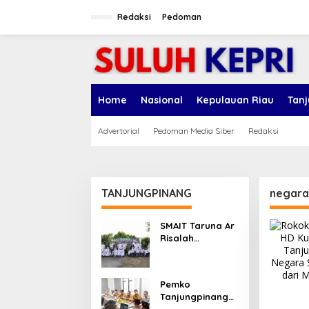
L
e
Redaksi
Pedoman
w
a
t
i
k
e
Home
Nasional
Kepulauan Riau
Tan
k
o
n
Advertorial
Pedoman Media Siber
Redaksi
t
e
n
TANJUNGPINANG
negara
SMAIT Taruna Ar
Risalah
Tanjungpinang
Gelar Diklatsar,
Hajarullah:
Pemko
Tanamkan
Tanjungpinang
Disiplin dan Jiwa