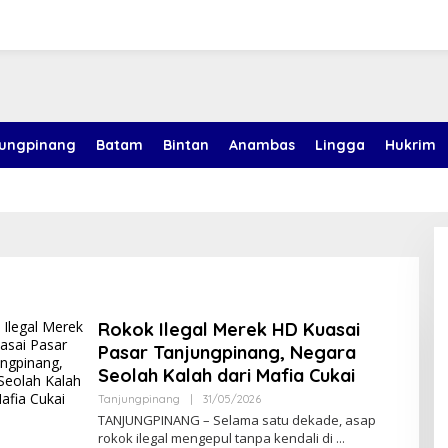
jungpinang
Batam
Bintan
Anambas
Lingga
Hukrim
Rokok Ilegal Merek HD Kuasai
Pasar Tanjungpinang, Negara
Seolah Kalah dari Mafia Cukai
Tanjungpinang
|
31/05/2026
O
L
TANJUNGPINANG – Selama satu dekade, asap
E
rokok ilegal mengepul tanpa kendali di
H