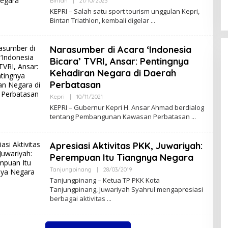
Bintan
|
21/10/2023
O
R
L
I
KEPRI – Salah satu sport tourism unggulan Kepri,
E
.
Bintan Triathlon, kembali digelar
H
C
S
O
U
M
L
Narasumber di Acara ‘Indonesia
U
H
Bicara’ TVRI, Ansar: Pentingnya
K
Kehadiran Negara di Daerah
E
P
Perbatasan
R
I
Kepri
|
10/11/2021
O
.
L
KEPRI – Gubernur Kepri H. Ansar Ahmad berdialog
C
E
O
tentang Pembangunan Kawasan Perbatasan
H
M
S
U
L
Apresiasi Aktivitas PKK, Juwariyah:
U
H
Perempuan Itu Tiangnya Negara
K
E
Tanjungpinang
|
28/03/2019
O
P
L
Tanjungpinang – Ketua TP PKK Kota
R
E
Tanjungpinang, Juwariyah Syahrul mengapresiasi
I
H
.
berbagai aktivitas
S
C
U
O
L
M
U
H