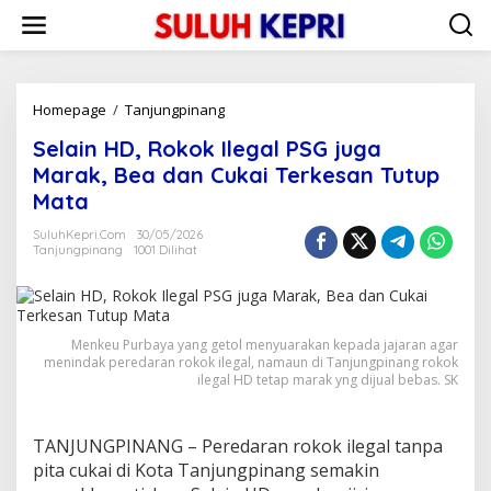
L
e
w
a
t
i
Homepage
/
Tanjungpinang
S
k
e
Selain HD, Rokok Ilegal PSG juga
e
l
k
a
Marak, Bea dan Cukai Terkesan Tutup
o
i
Mata
n
n
t
H
SuluhKepri.com
30/05/2026
e
D
Tanjungpinang
1001 Dilihat
n
,
R
o
k
Menkeu Purbaya yang getol menyuarakan kepada jajaran agar
o
menindak peredaran rokok ilegal, namaun di Tanjungpinang rokok
k
ilegal HD tetap marak yng dijual bebas. SK
I
l
e
TANJUNGPINANG – Peredaran rokok ilegal tanpa
g
a
pita cukai di Kota Tanjungpinang semakin
l