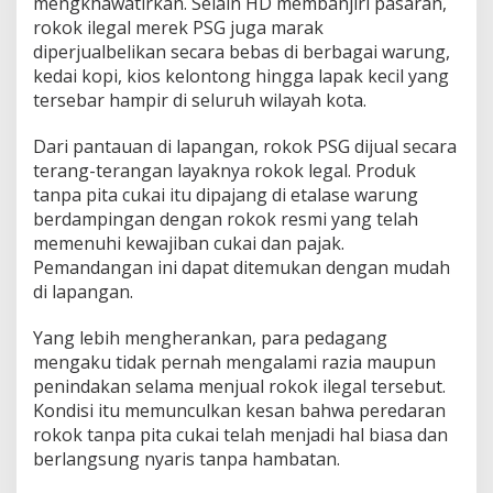
mengkhawatirkan. Selain HD membanjiri pasaran,
P
rokok ilegal merek PSG juga marak
S
diperjualbelikan secara bebas di berbagai warung,
G
j
kedai kopi, kios kelontong hingga lapak kecil yang
u
tersebar hampir di seluruh wilayah kota.
g
a
Dari pantauan di lapangan, rokok PSG dijual secara
M
terang-terangan layaknya rokok legal. Produk
a
r
tanpa pita cukai itu dipajang di etalase warung
a
berdampingan dengan rokok resmi yang telah
k
memenuhi kewajiban cukai dan pajak.
,
Pemandangan ini dapat ditemukan dengan mudah
B
di lapangan.
e
a
d
Yang lebih mengherankan, para pedagang
a
mengaku tidak pernah mengalami razia maupun
n
penindakan selama menjual rokok ilegal tersebut.
C
Kondisi itu memunculkan kesan bahwa peredaran
u
k
rokok tanpa pita cukai telah menjadi hal biasa dan
a
berlangsung nyaris tanpa hambatan.
i
T