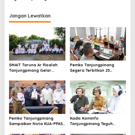
Normal
Setoran, Koneksi Kuat, dan
Tanjungpinang, Negara
Potensi Kerugian Negara
Seolah Kalah dari Mafia
Cukai
Jangan Lewatkan
SMAIT Taruna Ar Risalah
Pemko Tanjungpinang
Tanjungpinang Gelar
Segera Terbitkan 23
Diklatsar, Hajarullah:
Perwako SOTK
Tanamkan Disiplin dan Jiwa
Kepemimpinan
Pemko Tanjungpinang
Kadis Kominfo
Sampaikan Nota KUA-PPAS
Tanjungpinang Teguh
APBD 2027 di Paripurna
Susanto: Setiap Kritik
DPRD
Warga Jadi Bahan Evaluasi