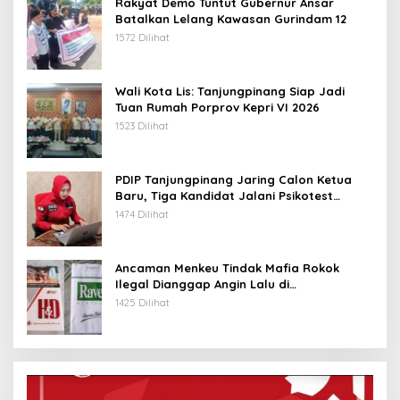
Rakyat Demo Tuntut Gubernur Ansar
Batalkan Lelang Kawasan Gurindam 12
1572 Dilihat
Wali Kota Lis: Tanjungpinang Siap Jadi
Tuan Rumah Porprov Kepri VI 2026
1523 Dilihat
PDIP Tanjungpinang Jaring Calon Ketua
Baru, Tiga Kandidat Jalani Psikotest
Daring
1474 Dilihat
Ancaman Menkeu Tindak Mafia Rokok
Ilegal Dianggap Angin Lalu di
Tanjungpinang
1425 Dilihat