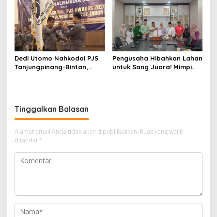
Pemerintah
Dedi Utomo Nahkodai PJS
Pengusaha Hibahkan Lahan
Tanjungpinang-Bintan,
untuk Sang Juara! Mimpi
Komitmen Tingkatkan
Tanjungpinang Punya GOR
Profesionalitas Wartawan
Sendiri Kian Nyata
Tinggalkan Balasan
Alamat email Anda tidak akan dipublikasikan.
Ruas yang wajib
ditandai
*