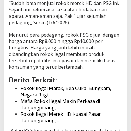
“Sudah lama menjual rokok merek HD dan PSG ini.
e
Sejauh ini belum ada razia atau tindakan dari
r
k
aparat. Aman-aman saja, Pak,” ujar sejumlah
e
pedagang, Senin (1/6/2026).
s
a
Menurut para pedagang, rokok PSG dijual dengan
n
harga antara Rp8.000 hingga Rp10.000 per
T
u
bungkus. Harga yang jauh lebih murah
t
dibandingkan rokok legal membuat produk
u
tersebut cepat diterima pasar dan memiliki basis
p
konsumen yang terus bertambah.
M
a
t
Berita Terkait:
a
Rokok Ilegal Marak, Bea Cukai Bungkam,
Negara Rugi,…
Mafia Rokok Ilegal Makin Perkasa di
Tanjungpinang,…
Rokok Ilegal Merek HD Kuasai Pasar
Tanjungpinang,…
“Kalau PSG lumayan laku. Harganya murah, banyak