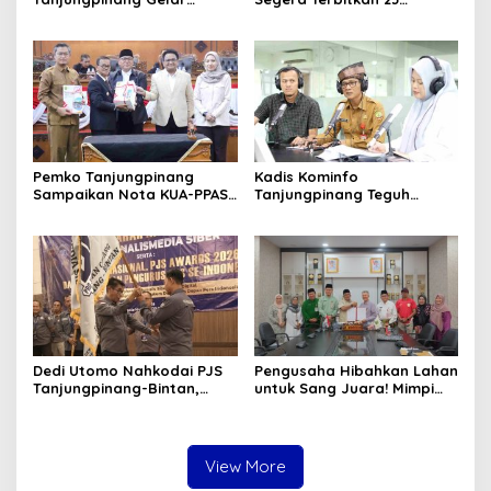
Diklatsar, Hajarullah:
Perwako SOTK
Tanamkan Disiplin dan Jiwa
Kepemimpinan
Pemko Tanjungpinang
Kadis Kominfo
Sampaikan Nota KUA-PPAS
Tanjungpinang Teguh
APBD 2027 di Paripurna
Susanto: Setiap Kritik
DPRD
Warga Jadi Bahan Evaluasi
Pemerintah
Dedi Utomo Nahkodai PJS
Pengusaha Hibahkan Lahan
Tanjungpinang-Bintan,
untuk Sang Juara! Mimpi
Komitmen Tingkatkan
Tanjungpinang Punya GOR
Profesionalitas Wartawan
Sendiri Kian Nyata
View More