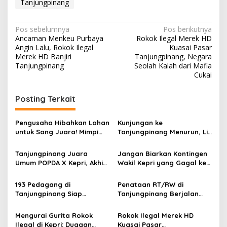
Tanjungpinang
N
Pos sebelumnya
Pos berikutnya
Ancaman Menkeu Purbaya
Rokok Ilegal Merek HD
a
Angin Lalu, Rokok Ilegal
Kuasai Pasar
v
Merek HD Banjiri
Tanjungpinang, Negara
Tanjungpinang
Seolah Kalah dari Mafia
i
Cukai
g
Posting Terkait
a
s
Pengusaha Hibahkan Lahan
Kunjungan ke
i
untuk Sang Juara! Mimpi
Tanjungpinang Menurun, Lis
p
Tanjungpinang Punya GOR
Cari Solusi Keluhan
Sendiri Kian Nyata
Wisatawan Mancing
Tanjungpinang Juara
Jangan Biarkan Kontingen
o
Umum POPDA X Kepri, Akhiri
Wakil Kepri yang Gagal ke
s
Penantian 20 Tahun
Pesparawi Nasional
Menjadi Korban yang
193 Pedagang di
Penataan RT/RW di
Terlupakan
Tanjungpinang Siap
Tanjungpinang Berjalan
Tempati Lokasi Usaha Baru
Bertahap, Pemko
di Tiga Titik Relokasi
Tanjungpinang Pastikan
Mengurai Gurita Rokok
Rokok Ilegal Merek HD
Layanan Publik Tetap
Ilegal di Kepri: Dugaan
Kuasai Pasar