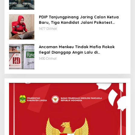
PDIP Tanjungpinang Jaring Calon Ketua
Baru, Tiga Kandidat Jalani Psikotest
Daring
1477 Dilihat
Ancaman Menkeu Tindak Mafia Rokok
Ilegal Dianggap Angin Lalu di
Tanjungpinang
1430 Dilihat