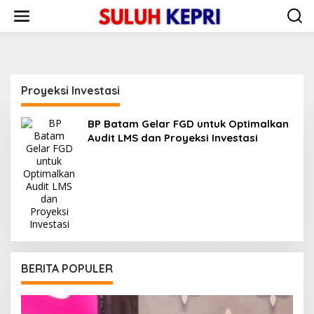
L
e
w
a
t
i
k
Proyeksi Investasi
e
k
o
BP Batam Gelar FGD untuk Optimalkan
n
Audit LMS dan Proyeksi Investasi
t
e
n
BERITA POPULER