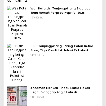
Wali Kota Lis: Tanjungpinang Siap Jadi
Tuan Rumah Porprov Kepri VI 2026
1516 Dilihat
PDIP Tanjungpinang Jaring Calon Ketua
Baru, Tiga Kandidat Jalani Psikotest
Daring
1469 Dilihat
Ancaman Menkeu Tindak Mafia Rokok
Ilegal Dianggap Angin Lalu di
Tanjungpinang
1418 Dilihat