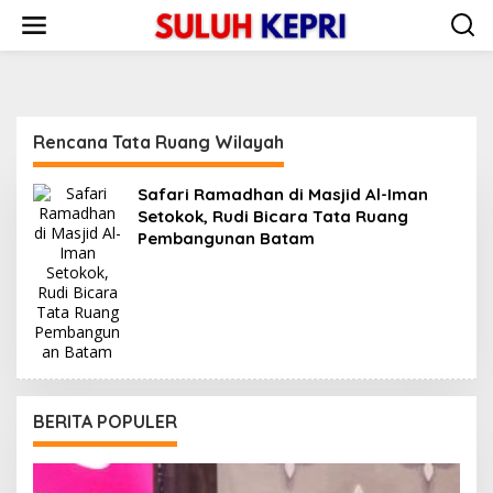
L
e
w
a
t
i
k
Rencana Tata Ruang Wilayah
e
k
o
Safari Ramadhan di Masjid Al-Iman
n
Setokok, Rudi Bicara Tata Ruang
t
Pembangunan Batam
e
n
BERITA POPULER