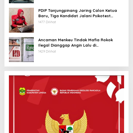
PDIP Tanjungpinang Jaring Calon Ketua
Baru, Tiga Kandidat Jalani Psikotest
Daring
1477 Dilihat
Ancaman Menkeu Tindak Mafia Rokok
Ilegal Dianggap Angin Lalu di
Tanjungpinang
1429 Dilihat