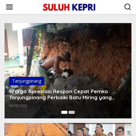
L
e
w
a
t
i
k
e
k
o
n
t
e
n
Tanjungpinang
Warga Apresiasi Respon Cepat Pemko
Tanjungpinang Perbaiki Batu Miring yang
Rusak Akibat Banjir
04/03/2023