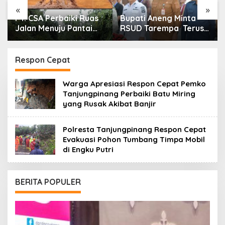
«
»
PT. CSA Perbaiki Ruas
Bupati Aneng Minta
Jalan Menuju Pantai
RSUD Tarempa Terus
Mempanak Lewat CSR,
Tingkatkan Mutu
Warga Sungai Pinang
Pelayanan Kesehatan
Apresiasi
Respon Cepat
Warga Apresiasi Respon Cepat Pemko
Tanjungpinang Perbaiki Batu Miring
yang Rusak Akibat Banjir
Polresta Tanjungpinang Respon Cepat
Evakuasi Pohon Tumbang Timpa Mobil
di Engku Putri
BERITA POPULER