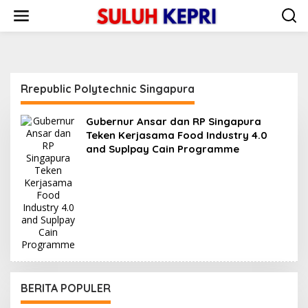
L
e
w
a
t
i
k
Rrepublic Polytechnic Singapura
e
k
o
Gubernur Ansar dan RP Singapura
n
Teken Kerjasama Food Industry 4.0
t
and Suplpay Cain Programme
e
n
BERITA POPULER