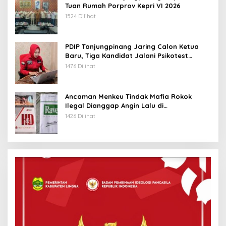
Tuan Rumah Porprov Kepri VI 2026
1524 Dilihat
PDIP Tanjungpinang Jaring Calon Ketua
Baru, Tiga Kandidat Jalani Psikotest
Daring
1476 Dilihat
Ancaman Menkeu Tindak Mafia Rokok
Ilegal Dianggap Angin Lalu di
Tanjungpinang
1426 Dilihat