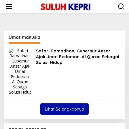
L
e
w
a
t
i
k
Umat manusia
e
k
o
Safari Ramadhan, Gubernur Ansar
n
Ajak Umat Pedomani Al Quran Sebagai
t
Solusi Hidup
e
n
Lihat Selengkapnya