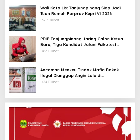
Wali Kota Lis: Tanjungpinang Siap Jadi
Tuan Rumah Porprov Kepri VI 2026
1529 Dilihat
PDIP Tanjungpinang Jaring Calon Ketua
Baru, Tiga Kandidat Jalani Psikotest
Daring
1482 Dilihat
Ancaman Menkeu Tindak Mafia Rokok
Ilegal Dianggap Angin Lalu di
Tanjungpinang
1434 Dilihat