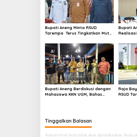
Bupati Aneng Minta RSUD
Bupati A
Tarempa Terus Tingkatkan Mutu
Realisas
Pelayanan Kesehatan
Triwulan 
Bupati Aneng Berdiskusi dengan
Raja Bay
Mahasiswa KKN UGM, Bahas
RSUD Tar
Kolaborasi Membangun
Kesehata
Anambas
Tinggalkan Balasan
Alamat email Anda tidak akan dipublikasikan.
Ruas ya