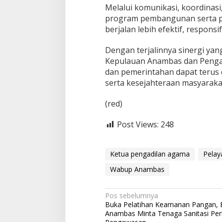
n
Melalui komunikasi, koordinasi
program pembangunan serta p
berjalan lebih efektif, responsi
Dengan terjalinnya sinergi ya
Kepulauan Anambas dan Penga
dan pemerintahan dapat teru
serta kesejahteraan masyarak
(red)
Post Views:
248
Ketua pengadilan agama
Pela
Wabup Anambas
N
Pos sebelumnya
Buka Pelatihan Keamanan Pangan, 
a
Anambas Minta Tenaga Sanitasi Per