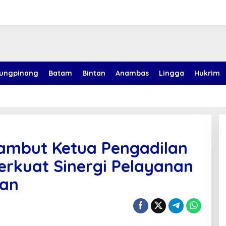
jungpinang
Batam
Bintan
Anambas
Lingga
Hukrim
mbut Ketua Pengadilan
rkuat Sinergi Pelayanan
an