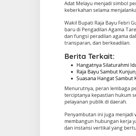
e
Adat Melayu menjadi simbol p
l
keberkahan selama menjalanka
a
y
Wakil Bupati Raja Bayu Febri
a
baru di Pengadilan Agama Tar
n
a
dan fungsi peradilan agama d
n
transparan, dan berkeadilan.
H
u
Berita Terkait:
k
u
Hangatnya Silaturahmi Idu
m
Raja Bayu Sambut Kunjun
-
Suasana Hangat Sambut 
P
e
Menurutnya, peran lembaga per
m
e
terciptanya kepastian hukum 
r
pelayanan publik di daerah.
i
n
Penyambutan ini juga menjadi
t
membangun hubungan kerja ya
a
h
dan instansi vertikal yang be
a