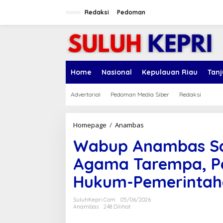
L
e
Redaksi
Pedoman
w
a
t
i
k
e
Home
Nasional
Kepulauan Riau
Tan
k
o
n
Advertorial
Pedoman Media Siber
Redaksi
t
e
n
Homepage
/
Anambas
W
a
Wabup Anambas Sa
b
u
Agama Tarempa, Pe
p
A
Hukum-Pemerintah
n
a
m
SuluhKepri.com
05/06/2026
b
Anambas
248 Dilihat
a