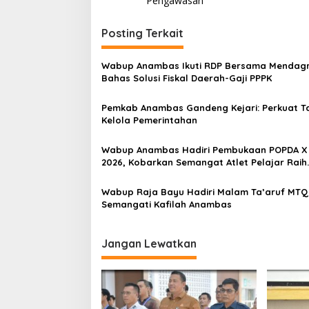
v
Pengawasan
i
Posting Terkait
g
a
Wabup Anambas Ikuti RDP Bersama Mendagr
s
Bahas Solusi Fiskal Daerah-Gaji PPPK
i
Pemkab Anambas Gandeng Kejari: Perkuat T
p
Kelola Pemerintahan
o
Wabup Anambas Hadiri Pembukaan POPDA X 
s
2026, Kobarkan Semangat Atlet Pelajar Raih
Prestasi
Wabup Raja Bayu Hadiri Malam Ta’aruf MTQ 
Semangati Kafilah Anambas
Jangan Lewatkan