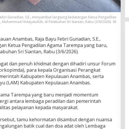
ebri Gunadian, S.E., menyambut langsung kedatangan Ketua Pengadilan
Muhammad Hidayatullah, di Pelabuhan Sri Siantan, Rabu (3/6/2026). SK
uan Anambas, Raja Bayu Febri Gunadian, S.E.,
an Ketua Pengadilan Agama Tarempa yang baru,
buhan Sri Siantan, Rabu (3/6/2026).
at dan penuh khidmat dengan dihadiri unsur Forum
orkopimda), para kepala Organisasi Perangkat
emerintah Kabupaten Kepulauan Anambas, serta
ayu (LAM) Kabupaten Kepulauan Anambas.
Agama Tarempa yang baru menjadi momentum
ergi antara lembaga peradilan dan pemerintah
litas pelayanan kepada masyarakat.
ersebut, tamu kehormatan disambut dengan nuansa
ngalungan batik cual dan doa adat oleh Lembaga