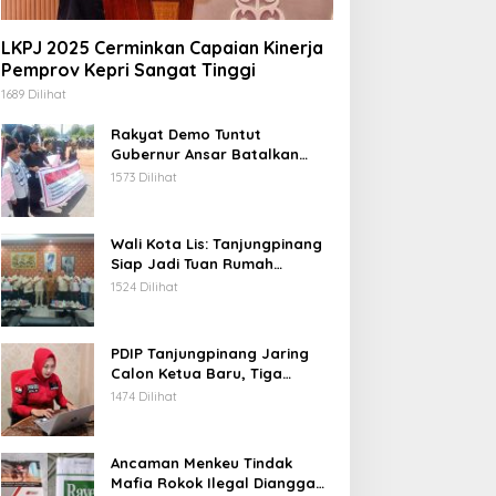
LKPJ 2025 Cerminkan Capaian Kinerja
Pemprov Kepri Sangat Tinggi
1689 Dilihat
Rakyat Demo Tuntut
Gubernur Ansar Batalkan
Lelang Kawasan Gurindam 12
1573 Dilihat
Wali Kota Lis: Tanjungpinang
Siap Jadi Tuan Rumah
Porprov Kepri VI 2026
1524 Dilihat
PDIP Tanjungpinang Jaring
Calon Ketua Baru, Tiga
Kandidat Jalani Psikotest
1474 Dilihat
Daring
Ancaman Menkeu Tindak
Mafia Rokok Ilegal Dianggap