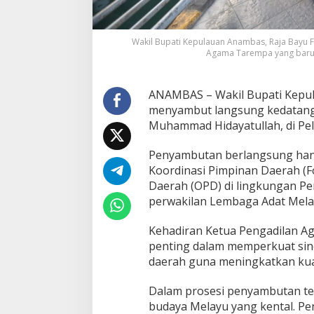
m
a
T
a
Wakil Bupati Kepulauan Anambas, Raja Bayu F
r
Agama Tarempa yang baru, 
e
m
p
ANAMBAS – Wakil Bupati Kepula
a
menyambut langsung kedatang
,
Muhammad Hidayatullah, di Pela
P
e
Penyambutan berlangsung hang
r
k
Koordinasi Pimpinan Daerah (F
u
Daerah (OPD) di lingkungan P
a
perwakilan Lembaga Adat Mel
t
S
Kehadiran Ketua Pengadilan 
i
n
penting dalam memperkuat sin
e
daerah guna meningkatkan kua
r
g
Dalam prosesi penyambutan t
i
budaya Melayu yang kental. Pe
P