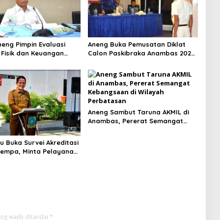
neng Pimpin Evaluasi
Aneng Buka Pemusatan Diklat
i Fisik dan Keuangan
Calon Paskibraka Anambas 2026,
II TA 2026
Tekankan Disiplin dan Jiwa
Kepemimpinan
Aneng Sambut Taruna AKMIL di
Anambas, Pererat Semangat
Kebangsaan di Wilayah
Perbatasan
u Buka Survei Akreditasi
empa, Minta Pelayanan
n Ditingkatkan
ng wajib ditandai
*