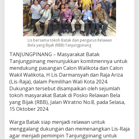
e
n
a
n
g
k
a
Lis bersama tokoh Batak dan pengurus Relawan
n
Bela yang Bijak (RBB) Tanjungpinang
L
TANJUNGPINANG – Masyarakat Batak
i
s
Tanjungpinang menunjukkan komitmennya untuk
-
mendukung pasangan Calon Walikota dan Calon
R
Wakil Walikota, H Lis Darmansyah dan Raja Ariza
a
(Lis-Raja), dalam Pemilihan Wali Kota 2024.
j
a
Dukungan tersebut disampaikan oleh sejumlah
d
tokoh masyarakat Batak di Posko Relawan Bela
i
yang Bijak (RBB), Jalan Wiratno No.8, pada Selasa,
P
15 Oktober 2024.
i
l
w
Warga Batak siap menjadi relawan untuk
a
menggalang dukungan dan memenangkan Lis-Raja
k
agar menjadi pemimpin Tanjungpinang untuk
o