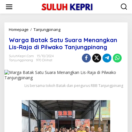
L
e
w
a
t
i
Homepage
/
Tanjungpinang
W
k
a
Warga Batak Satu Suara Menangkan
e
r
k
g
Lis-Raja di Pilwako Tanjungpinang
o
a
n
B
SuluhKepri.com
15/10/2024
t
Tanjungpinang
970 Dilihat
a
e
t
n
a
k
S
Lis bersama tokoh Batak dan pengurus RBB Tanjungpinang
a
t
u
S
u
a
r
a
M