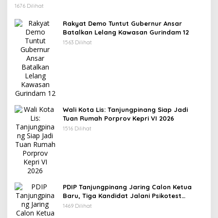
1676 Dilihat
Rakyat Demo Tuntut Gubernur Ansar
Batalkan Lelang Kawasan Gurindam 12
1563 Dilihat
Wali Kota Lis: Tanjungpinang Siap Jadi
Tuan Rumah Porprov Kepri VI 2026
1516 Dilihat
PDIP Tanjungpinang Jaring Calon Ketua
Baru, Tiga Kandidat Jalani Psikotest
Daring
1469 Dilihat