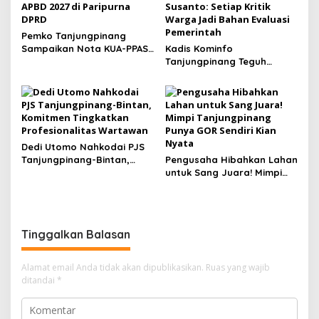
Pemko Tanjungpinang
Sampaikan Nota KUA-PPAS
Kadis Kominfo
APBD 2027 di Paripurna
Tanjungpinang Teguh
DPRD
Susanto: Setiap Kritik
Warga Jadi Bahan Evaluasi
Pemerintah
Dedi Utomo Nahkodai PJS
Tanjungpinang-Bintan,
Pengusaha Hibahkan Lahan
Komitmen Tingkatkan
untuk Sang Juara! Mimpi
Profesionalitas Wartawan
Tanjungpinang Punya GOR
Sendiri Kian Nyata
Tinggalkan Balasan
Alamat email Anda tidak akan dipublikasikan.
Ruas yang wajib
ditandai
*