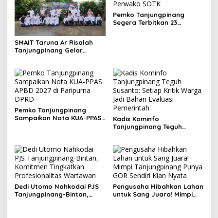
Pemko Tanjungpinang
Segera Terbitkan 23
Perwako SOTK
SMAIT Taruna Ar Risalah
Tanjungpinang Gelar
Diklatsar, Hajarullah:
Tanamkan Disiplin dan Jiwa
Kepemimpinan
Pemko Tanjungpinang
Sampaikan Nota KUA-PPAS
Kadis Kominfo
APBD 2027 di Paripurna
Tanjungpinang Teguh
DPRD
Susanto: Setiap Kritik
Warga Jadi Bahan Evaluasi
Pemerintah
Dedi Utomo Nahkodai PJS
Pengusaha Hibahkan Lahan
Tanjungpinang-Bintan,
untuk Sang Juara! Mimpi
Komitmen Tingkatkan
Tanjungpinang Punya GOR
Profesionalitas Wartawan
Sendiri Kian Nyata