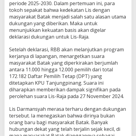
periode 2025-2030. Dalam pertemuan ini, para
T
tokoh sepakat bahwa kedekatan Lis dengan
a
n
masyarakat Batak menjadi salah satu alasan utama
j
dukungan yang diberikan. Maka untuk
u
menunjukkan kekuatan basis akan digelar
n
deklarasi dukungan untuk Lis-Raja.
g
p
i
Setelah deklarasi, RBB akan melanjutkan program
n
kerjanya di lapangan, menargetkan suara
a
masyarakat Batak yang diperkirakan berjumlah
n
antara 11.000 hingga 12.000 pemilih dari total
g
172.182 Daftar Pemilih Tetap (DPT) yang
ditetapkan KPU Tanjungpinang. Suara ini
diharapkan memberikan dampak signifikan pada
perolehan suara Lis-Raja pada 27 November 2024.
Lis Darmansyah merasa terharu dengan dukungan
tersebut. Ia menegaskan bahwa dirinya bukan
orang baru bagi masyarakat Batak. Banyak
hubungan dekat yang telah terjalin sejak kecil, di
mana masyarakat Batak dianggapnya sebagai