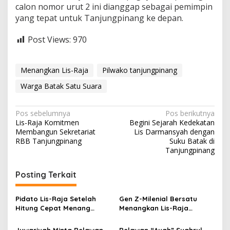
calon nomor urut 2 ini dianggap sebagai pemimpin
yang tepat untuk Tanjungpinang ke depan.
Post Views:
970
Menangkan Lis-Raja
Pilwako tanjungpinang
Warga Batak Satu Suara
N
Pos sebelumnya
Pos berikutnya
Lis-Raja Komitmen
Begini Sejarah Kedekatan
a
Membangun Sekretariat
Lis Darmansyah dengan
v
RBB Tanjungpinang
Suku Batak di
Tanjungpinang
i
g
Posting Terkait
a
s
Pidato Lis-Raja Setelah
Gen Z-Milenial Bersatu
Hitung Cepat Menang
Menangkan Lis-Raja
i
69,41% di Pilwako
Sebagai Pemimpin
Tanjungpinang
Tanjungpinang