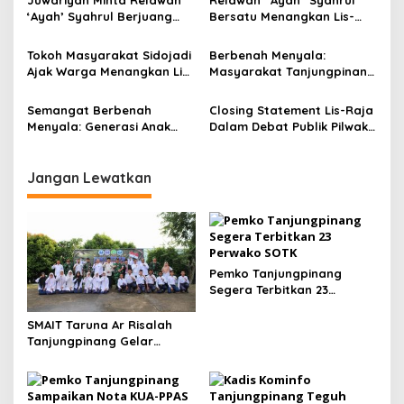
p
Juwariyah Minta Relawan
Relawan “Ayah” Syahrul
‘Ayah’ Syahrul Berjuang
Bersatu Menangkan Lis-
o
Menangkan Lis-Raja
Raja di Pilkada 2024
s
Tokoh Masyarakat Sidojadi
Berbenah Menyala:
Ajak Warga Menangkan Lis-
Masyarakat Tanjungpinang
Raja untuk Tanjungpinang
Bersatu ‘Gaspol’
Lebih Baik
Menangkan Lis-Raja
Semangat Berbenah
Closing Statement Lis-Raja
Menyala: Generasi Anak
Dalam Debat Publik Pilwako
Melayu Satu Komando
Tanjungpinang
Menangkan Lis-Raja
Jangan Lewatkan
Pemko Tanjungpinang
Segera Terbitkan 23
Perwako SOTK
SMAIT Taruna Ar Risalah
Tanjungpinang Gelar
Diklatsar, Hajarullah:
Tanamkan Disiplin dan Jiwa
Kepemimpinan