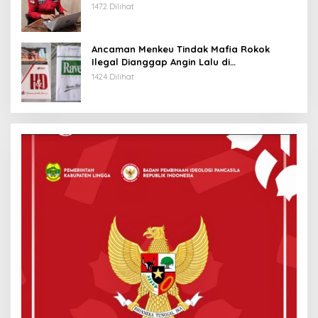
Daring
1472 Dilihat
Ancaman Menkeu Tindak Mafia Rokok
Ilegal Dianggap Angin Lalu di
Tanjungpinang
1424 Dilihat