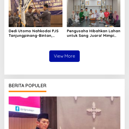
Dedi Utomo Nahkodai PJS
Pengusaha Hibahkan Lahan
Tanjungpinang-Bintan,
untuk Sang Juara! Mimpi
Komitmen Tingkatkan
Tanjungpinang Punya GOR
Profesionalitas Wartawan
Sendiri Kian Nyata
View More
BERITA POPULER