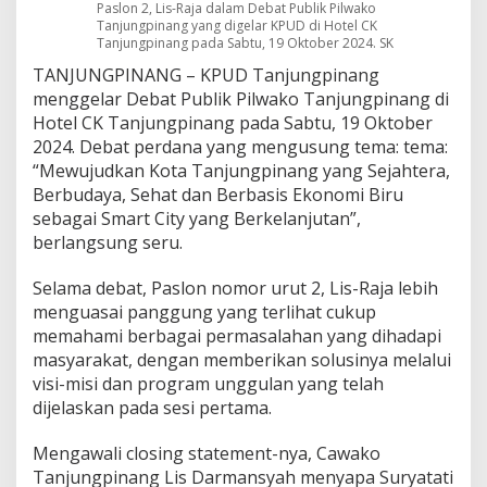
Paslon 2, Lis-Raja dalam Debat Publik Pilwako
k
Tanjungpinang yang digelar KPUD di Hotel CK
o
Tanjungpinang pada Sabtu, 19 Oktober 2024. SK
T
TANJUNGPINANG – KPUD Tanjungpinang
a
n
menggelar Debat Publik Pilwako Tanjungpinang di
j
Hotel CK Tanjungpinang pada Sabtu, 19 Oktober
u
2024. Debat perdana yang mengusung tema: tema:
n
“Mewujudkan Kota Tanjungpinang yang Sejahtera,
g
p
Berbudaya, Sehat dan Berbasis Ekonomi Biru
i
sebagai Smart City yang Berkelanjutan”,
n
berlangsung seru.
a
n
Selama debat, Paslon nomor urut 2, Lis-Raja lebih
g
menguasai panggung yang terlihat cukup
memahami berbagai permasalahan yang dihadapi
masyarakat, dengan memberikan solusinya melalui
visi-misi dan program unggulan yang telah
dijelaskan pada sesi pertama.
Mengawali closing statement-nya, Cawako
Tanjungpinang Lis Darmansyah menyapa Suryatati