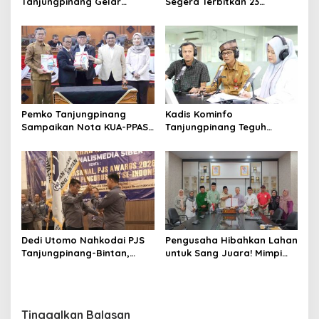
Tanjungpinang Gelar
Segera Terbitkan 23
Diklatsar, Hajarullah:
Perwako SOTK
Tanamkan Disiplin dan Jiwa
Kepemimpinan
Pemko Tanjungpinang
Kadis Kominfo
Sampaikan Nota KUA-PPAS
Tanjungpinang Teguh
APBD 2027 di Paripurna
Susanto: Setiap Kritik
DPRD
Warga Jadi Bahan Evaluasi
Pemerintah
Dedi Utomo Nahkodai PJS
Pengusaha Hibahkan Lahan
Tanjungpinang-Bintan,
untuk Sang Juara! Mimpi
Komitmen Tingkatkan
Tanjungpinang Punya GOR
Profesionalitas Wartawan
Sendiri Kian Nyata
Tinggalkan Balasan