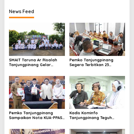
News Feed
SMAIT Taruna Ar Risalah
Pemko Tanjungpinang
Tanjungpinang Gelar
Segera Terbitkan 23
Diklatsar, Hajarullah:
Perwako SOTK
Tanamkan Disiplin dan Jiwa
Kepemimpinan
Pemko Tanjungpinang
Kadis Kominfo
Sampaikan Nota KUA-PPAS
Tanjungpinang Teguh
APBD 2027 di Paripurna
Susanto: Setiap Kritik
DPRD
Warga Jadi Bahan Evaluasi
Pemerintah