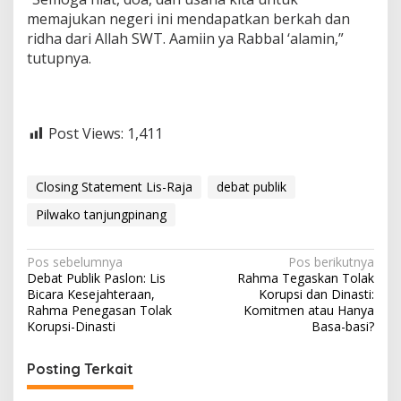
memajukan negeri ini mendapatkan berkah dan
ridha dari Allah SWT. Aamiin ya Rabbal ‘alamin,”
tutupnya.
Post Views:
1,411
Closing Statement Lis-Raja
debat publik
Pilwako tanjungpinang
N
Pos sebelumnya
Pos berikutnya
Debat Publik Paslon: Lis
Rahma Tegaskan Tolak
a
Bicara Kesejahteraan,
Korupsi dan Dinasti:
v
Rahma Penegasan Tolak
Komitmen atau Hanya
Korupsi-Dinasti
Basa-basi?
i
g
Posting Terkait
a