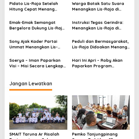
s
Pidato Lis-Raja Setelah
Warga Batak Satu Suara
Hitung Cepat Menang
Menangkan Lis-Raja di
i
69,41% di Pilwako
Pilwako Tanjungpinang
p
Tanjungpinang
Emak-Emak Semangat
Instruksi Tegas Gerindra:
Bergelora Dukung Lis-Raja
Menangkan Lis-Raja di
o
di Pilwako Tanjungpinang
Pilwako Tanjungpinang
s
Sony Ajak Kader Partai
Peduli dan Bermasyarakat,
Ummat Menangkan Lis-
Lis-Raja Didoakan Menang
Raja di Pilwako
di Pilwako Tanjungpinang
Tanjungpinang
Soerya – Iman Paparkan
Hari Ini Apri – Roby Akan
Visi – Misi Secara Lengkap
Paparkan Program
dan Tepat Waktu
Unggulannya di Debat
Pilkada Bintan
Jangan Lewatkan
SMAIT Taruna Ar Risalah
Pemko Tanjungpinang