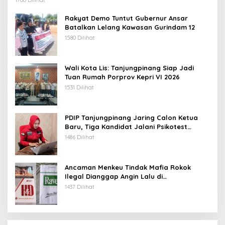
Rakyat Demo Tuntut Gubernur Ansar
Batalkan Lelang Kawasan Gurindam 12
1580 Dilihat
Wali Kota Lis: Tanjungpinang Siap Jadi
Tuan Rumah Porprov Kepri VI 2026
1531 Dilihat
PDIP Tanjungpinang Jaring Calon Ketua
Baru, Tiga Kandidat Jalani Psikotest
Daring
1486 Dilihat
Ancaman Menkeu Tindak Mafia Rokok
Ilegal Dianggap Angin Lalu di
Tanjungpinang
1437 Dilihat