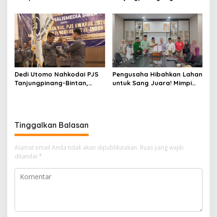
APBD 2027 di Paripurna
Susanto: Setiap Kritik
DPRD
Warga Jadi Bahan Evaluasi
Pemerintah
Dedi Utomo Nahkodai PJS
Pengusaha Hibahkan Lahan
Tanjungpinang-Bintan,
untuk Sang Juara! Mimpi
Komitmen Tingkatkan
Tanjungpinang Punya GOR
Profesionalitas Wartawan
Sendiri Kian Nyata
Tinggalkan Balasan
Alamat email Anda tidak akan dipublikasikan.
Ruas yang wajib
ditandai
*