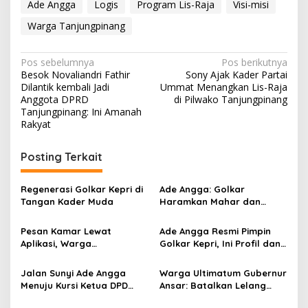
Ade Angga
Logis
Program Lis-Raja
Visi-misi
Warga Tanjungpinang
N
Pos sebelumnya
Pos berikutnya
Besok Novaliandri Fathir
Sony Ajak Kader Partai
a
Dilantik kembali Jadi
Ummat Menangkan Lis-Raja
v
Anggota DPRD
di Pilwako Tanjungpinang
Tanjungpinang: Ini Amanah
i
Rakyat
g
Posting Terkait
a
s
Regenerasi Golkar Kepri di
Ade Angga: Golkar
i
Tangan Kader Muda
Haramkan Mahar dan
p
Politik Uang, Minta Musda
Berjalan dengan
Pesan Kamar Lewat
Ade Angga Resmi Pimpin
o
Musyawarah
Aplikasi, Warga
Golkar Kepri, Ini Profil dan
s
Tanjungpinang Diduga Jadi
Rekam Jejaknya
Korban Penipuan di Batam
Jalan Sunyi Ade Angga
Warga Ultimatum Gubernur
Menuju Kursi Ketua DPD
Ansar: Batalkan Lelang
Golkar Kepri
Gurindam 12 atau Hadapi