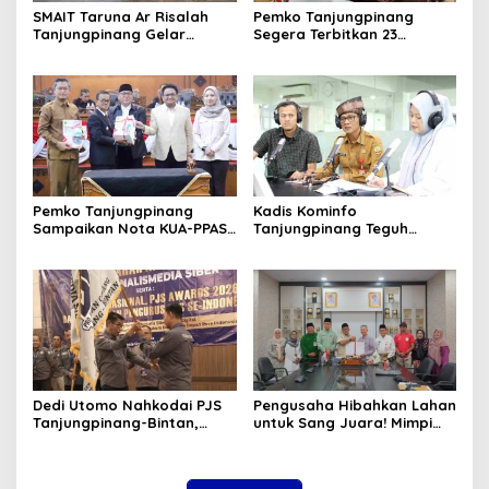
SMAIT Taruna Ar Risalah
Pemko Tanjungpinang
Tanjungpinang Gelar
Segera Terbitkan 23
Diklatsar, Hajarullah:
Perwako SOTK
Tanamkan Disiplin dan Jiwa
Kepemimpinan
Pemko Tanjungpinang
Kadis Kominfo
Sampaikan Nota KUA-PPAS
Tanjungpinang Teguh
APBD 2027 di Paripurna
Susanto: Setiap Kritik
DPRD
Warga Jadi Bahan Evaluasi
Pemerintah
Dedi Utomo Nahkodai PJS
Pengusaha Hibahkan Lahan
Tanjungpinang-Bintan,
untuk Sang Juara! Mimpi
Komitmen Tingkatkan
Tanjungpinang Punya GOR
Profesionalitas Wartawan
Sendiri Kian Nyata