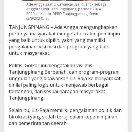
s
Ade Angga saat diwawancai usai dilantik sebagai
Anggota DPRD Tanjungpinang, periode 2024-
u
2029, di Kantor DPRD Tanjungpinang, Senin
n
(2/9/2024). ist
t
u
TANJUNGPINANG – Ade Angga mengungkapkan
k
perlunya masyarakat mengetahui calon pemimpin
W
yang baik untuk dipilih, yakni yang memiliki
a
pengalaman, visi misi dan program yang baik
r
g
untuk masyarakat.
a
T
Politisi Golkar ini mengatakan visi misi
a
Tanjungpinang Berbenah, dan program-program
n
unggulan yang ditawarkan Lis-Raja ke masyarakat,
j
u
dinilai paling logis untuk menjawab berbagai
n
tantangan, dan sesuai harapan masyarakat
g
Tanjungpinang.
p
i
Selain itu, Lis-Raja memiliki pengalaman politik dan
n
a
birokrasi yang sudah teruji dalam kepemimpinan
n
dan pemerintahan daerah.
g