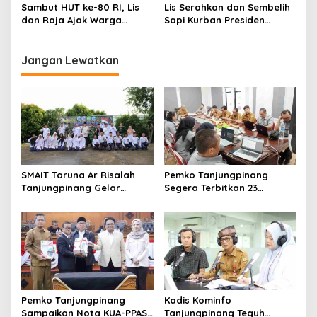
Perlawanan Rakyat
Sambut HUT ke-80 RI, Lis
Lis Serahkan dan Sembelih
dan Raja Ajak Warga
Sapi Kurban Presiden
Tanjungpinang Kibarkan
Prabowo, Bentuk
Merah Putih
Kepedulian untuk Warga
Tanjungpinang
Jangan Lewatkan
SMAIT Taruna Ar Risalah
Pemko Tanjungpinang
Tanjungpinang Gelar
Segera Terbitkan 23
Diklatsar, Hajarullah:
Perwako SOTK
Tanamkan Disiplin dan Jiwa
Kepemimpinan
Pemko Tanjungpinang
Kadis Kominfo
Sampaikan Nota KUA-PPAS
Tanjungpinang Teguh