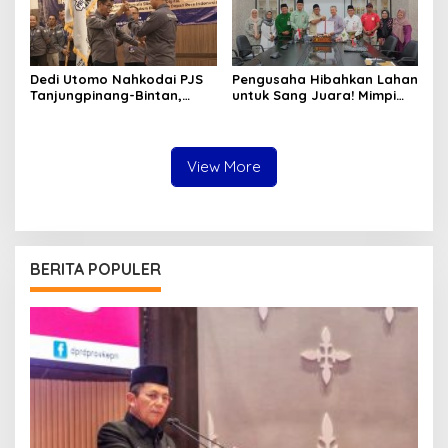
Dedi Utomo Nahkodai PJS
Pengusaha Hibahkan Lahan
Tanjungpinang-Bintan,
untuk Sang Juara! Mimpi
Komitmen Tingkatkan
Tanjungpinang Punya GOR
Profesionalitas Wartawan
Sendiri Kian Nyata
View More
BERITA POPULER