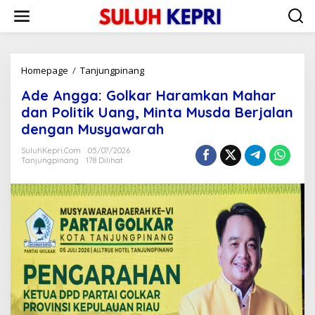
L
e
w
a
t
i
Homepage
/
Tanjungpinang
A
k
d
Ade Angga: Golkar Haramkan Mahar
e
e
k
A
dan Politik Uang, Minta Musda Berjalan
o
n
dengan Musyawarah
n
g
t
g
SuluhKepri.com
05/07/2026
e
a
Tanjungpinang
178 Dilihat
n
:
G
o
l
k
a
r
H
a
r
a
m