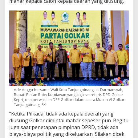
mahar kepada calon kepala daerah yang diusung.
Ade Angga bersama Wali Kota Tanjungpinang Lis Darmansyah,
Bupati Bintan Roby Kurniawan yang juga sekretaris DPD Golkar
Kepri, dan perwakilan DPP Golkar dalam acara Musda VI Golkar
Tanjungpinang. SK
“Ketika Pilkada, tidak ada kepala daerah yang
diusung Golkar dimintai mahar sepeser pun. Begitu
juga saat penetapan pimpinan DPRD, tidak ada
biaya-biaya politik yang dikeluarkan. Silakan dicek