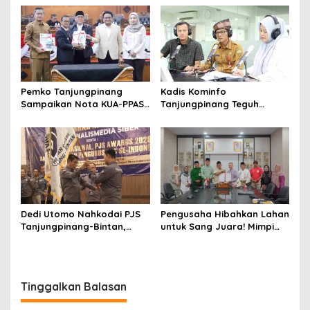
Tanamkan Disiplin dan Jiwa
Kepemimpinan
Pemko Tanjungpinang
Kadis Kominfo
Sampaikan Nota KUA-PPAS
Tanjungpinang Teguh
APBD 2027 di Paripurna
Susanto: Setiap Kritik
DPRD
Warga Jadi Bahan Evaluasi
Pemerintah
Dedi Utomo Nahkodai PJS
Pengusaha Hibahkan Lahan
Tanjungpinang-Bintan,
untuk Sang Juara! Mimpi
Komitmen Tingkatkan
Tanjungpinang Punya GOR
Profesionalitas Wartawan
Sendiri Kian Nyata
Tinggalkan Balasan