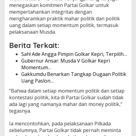
menegaskan komitmen Partai Golkar untuk
y
a
mempertahankan integritas dengan
w
mengharamkan praktik mahar politik dan politik
a
uang dalam setiap momentum politik, termasuk
r
pelaksanaan Musda.
a
h
Berita Terkait:
Sah! Ade Angga Pimpin Golkar Kepri, Terpilih…
Gubernur Ansar: Musda V Golkar Kepri
Momentum…
Gakkumdu Benarkan Tangkap Dugaan Politik
Uang Paslon…
“Bahwa dalam setiap momentum politik dan setiap
kontestasi politik, kita di Partai Golkar sudah tidak
ada lagi yang namanya mahar dan money politik,”
tegasnya.
Ia mencontohkan, pada pelaksanaan Pilkada
sebelumnya, Partai Golkar tidak pernah meminta