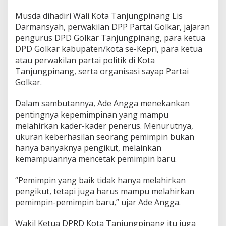
n
Musda dihadiri Wali Kota Tanjungpinang Lis
t
a
Darmansyah, perwakilan DPP Partai Golkar, jajaran
M
pengurus DPD Golkar Tanjungpinang, para ketua
u
DPD Golkar kabupaten/kota se-Kepri, para ketua
s
atau perwakilan partai politik di Kota
d
Tanjungpinang, serta organisasi sayap Partai
a
B
Golkar.
e
r
Dalam sambutannya, Ade Angga menekankan
j
pentingnya kepemimpinan yang mampu
a
melahirkan kader-kader penerus. Menurutnya,
l
a
ukuran keberhasilan seorang pemimpin bukan
n
hanya banyaknya pengikut, melainkan
d
kemampuannya mencetak pemimpin baru.
e
n
“Pemimpin yang baik tidak hanya melahirkan
g
a
pengikut, tetapi juga harus mampu melahirkan
n
pemimpin-pemimpin baru,” ujar Ade Angga.
M
u
Wakil Ketua DPRD Kota Tanjungpinang itu juga
s