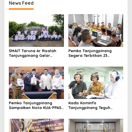
News Feed
SMAIT Taruna Ar Risalah
Pemko Tanjungpinang
Tanjungpinang Gelar
Segera Terbitkan 23
Diklatsar, Hajarullah:
Perwako SOTK
Tanamkan Disiplin dan Jiwa
Kepemimpinan
Pemko Tanjungpinang
Kadis Kominfo
Sampaikan Nota KUA-PPAS
Tanjungpinang Teguh
APBD 2027 di Paripurna
Susanto: Setiap Kritik
DPRD
Warga Jadi Bahan Evaluasi
Pemerintah