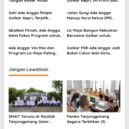
Tangan Kader Muda
Golkar Kepri, Ini Profil dan
i
Rekam Jejaknya
p
Sah! Ade Angga Pimpin
Jalan Sunyi Ade Angga
Golkar Kepri, Terpilih
Menuju Kursi Ketua DPD
o
Aklamasi di Musda V
Golkar Kepri
s
Abaikan Fitnah, Ade Angga:
Lis-Raja Bangun Kekuatan
Kami Fokus Program untuk
Bersama Golkar untuk
Kesejahteraan Masyarakat
Memenangi Pilkada
Tanjungpinang
Ade Angga: Visi Misi dan
Golkar Pilih Ade Angga Jadi
Program Lis-Raja Paling
Bakal Calon Wali Kota
Logis untuk Warga
Tanjungpinang di Pilkada
Tanjungpinang
2024
Jangan Lewatkan
SMAIT Taruna Ar Risalah
Pemko Tanjungpinang
Tanjungpinang Gelar
Segera Terbitkan 23
Diklatsar, Hajarullah:
Perwako SOTK