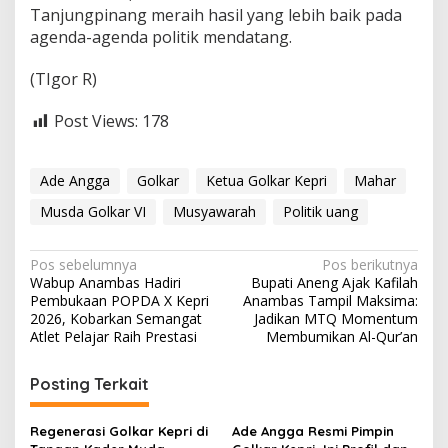
Tanjungpinang meraih hasil yang lebih baik pada
agenda-agenda politik mendatang.
(TIgor R)
Post Views:
178
Ade Angga
Golkar
Ketua Golkar Kepri
Mahar
Musda Golkar VI
Musyawarah
Politik uang
N
Pos sebelumnya
Pos berikutnya
Wabup Anambas Hadiri
Bupati Aneng Ajak Kafilah
a
Pembukaan POPDA X Kepri
Anambas Tampil Maksima:
v
2026, Kobarkan Semangat
Jadikan MTQ Momentum
Atlet Pelajar Raih Prestasi
Membumikan Al-Qur’an
i
g
Posting Terkait
a
s
Regenerasi Golkar Kepri di
Ade Angga Resmi Pimpin