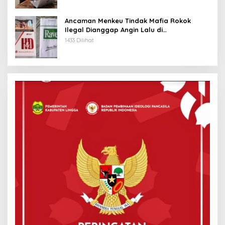
Ancaman Menkeu Tindak Mafia Rokok
Ilegal Dianggap Angin Lalu di
Tanjungpinang
1433 Dilihat