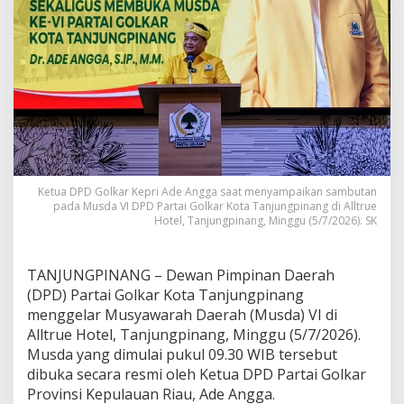
k
a
n
M
a
h
a
r
d
a
n
P
Ketua DPD Golkar Kepri Ade Angga saat menyampaikan sambutan
o
pada Musda VI DPD Partai Golkar Kota Tanjungpinang di Alltrue
Hotel, Tanjungpinang, Minggu (5/7/2026). SK
l
i
t
i
TANJUNGPINANG – Dewan Pimpinan Daerah
k
(DPD) Partai Golkar Kota Tanjungpinang
U
menggelar Musyawarah Daerah (Musda) VI di
a
Alltrue Hotel, Tanjungpinang, Minggu (5/7/2026).
n
g
Musda yang dimulai pukul 09.30 WIB tersebut
,
dibuka secara resmi oleh Ketua DPD Partai Golkar
M
Provinsi Kepulauan Riau, Ade Angga.
i