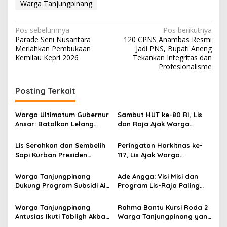
Warga Tanjungpinang
N
Pos sebelumnya
Pos berikutnya
Parade Seni Nusantara
120 CPNS Anambas Resmi
a
Meriahkan Pembukaan
Jadi PNS, Bupati Aneng
v
Kemilau Kepri 2026
Tekankan Integritas dan
Profesionalisme
i
g
Posting Terkait
a
s
Warga Ultimatum Gubernur
Sambut HUT ke-80 RI, Lis
Ansar: Batalkan Lelang
dan Raja Ajak Warga
i
Gurindam 12 atau Hadapi
Tanjungpinang Kibarkan
p
Perlawanan Rakyat
Merah Putih
Lis Serahkan dan Sembelih
Peringatan Harkitnas ke-
Sapi Kurban Presiden
117, Lis Ajak Warga
o
Prabowo, Bentuk
Tanjungpinang Jaga
s
Kepedulian untuk Warga
Semangat Kebangkitan
Warga Tanjungpinang
Ade Angga: Visi Misi dan
Tanjungpinang
Dukung Program Subsidi Air
Program Lis-Raja Paling
Bersih Lis-Raja
Logis untuk Warga
Tanjungpinang
Warga Tanjungpinang
Rahma Bantu Kursi Roda 2
Antusias Ikuti Tabligh Akbar
Warga Tanjungpinang yang
Maulid Nabi Muhammad
Lumpuh Puluhan Tahun