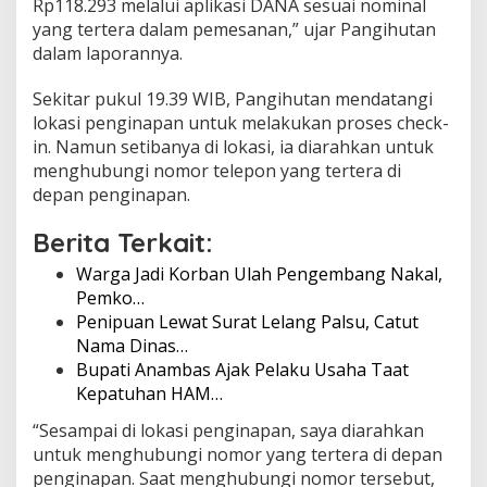
Rp118.293 melalui aplikasi DANA sesuai nominal
u
yang tertera dalam pemesanan,” ujar Pangihutan
g
dalam laporannya.
a
J
a
Sekitar pukul 19.39 WIB, Pangihutan mendatangi
d
lokasi penginapan untuk melakukan proses check-
i
in. Namun setibanya di lokasi, ia diarahkan untuk
K
menghubungi nomor telepon yang tertera di
o
r
depan penginapan.
b
a
Berita Terkait:
n
P
Warga Jadi Korban Ulah Pengembang Nakal,
e
Pemko…
n
Penipuan Lewat Surat Lelang Palsu, Catut
i
Nama Dinas…
p
Bupati Anambas Ajak Pelaku Usaha Taat
u
a
Kepatuhan HAM…
n
d
“Sesampai di lokasi penginapan, saya diarahkan
i
untuk menghubungi nomor yang tertera di depan
B
penginapan. Saat menghubungi nomor tersebut,
a