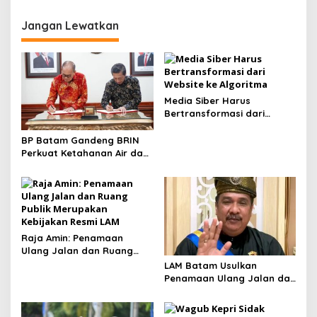
SAW di Gedung Daerah
Jangan Lewatkan
Media Siber Harus
Bertransformasi dari
Website ke Algoritma
BP Batam Gandeng BRIN
Perkuat Ketahanan Air dan
Daya Saing Industri
Raja Amin: Penamaan
Ulang Jalan dan Ruang
Publik Merupakan
LAM Batam Usulkan
Kebijakan Resmi LAM
Penamaan Ulang Jalan dan
Ruang Publik, Raja Amin:
Penguatan Identitas
Melayu