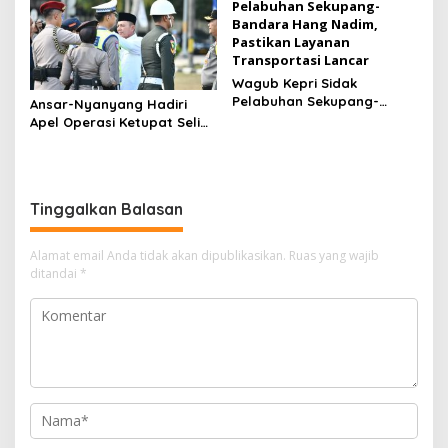
Wagub Kepri Sidak
Pelabuhan Sekupang-
Ansar-Nyanyang Hadiri
Bandara Hang Nadim,
Apel Operasi Ketupat Seligi
Pastikan Layanan
2026 di Polda Kepri, Siap
Transportasi Lancar
Amankan Idulfitri
Tinggalkan Balasan
Alamat email Anda tidak akan dipublikasikan.
Ruas yang wajib
ditandai
*