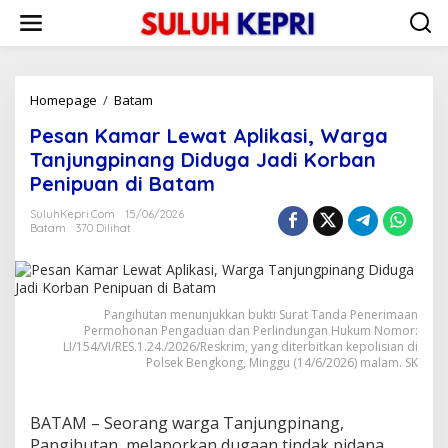
L
e
w
a
t
i
Homepage
/
Batam
P
k
e
Pesan Kamar Lewat Aplikasi, Warga
e
s
k
a
Tanjungpinang Diduga Jadi Korban
o
n
Penipuan di Batam
n
K
t
a
SuluhKepri.com
15/06/2026
e
m
Batam
370 Dilihat
n
a
r
L
e
Pangihutan menunjukkan bukti Surat Tanda Penerimaan
w
Permohonan Pengaduan dan Perlindungan Hukum Nomor:
a
LI/154/VI/RES.1.24./2026/Reskrim, yang diterbitkan kepolisian di
t
Polsek Bengkong, Minggu (14/6/2026) malam. SK
A
p
l
BATAM – Seorang warga Tanjungpinang,
i
k
Pangihutan, melaporkan dugaan tindak pidana