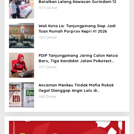
Batalkan Lelang Kawasan Gurindam 12
1575 Dilihat
Wali Kota Lis: Tanjungpinang Siap Jadi
Tuan Rumah Porprov Kepri VI 2026
1524 Dilihat
PDIP Tanjungpinang Jaring Calon Ketua
Baru, Tiga Kandidat Jalani Psikotest
Daring
1477 Dilihat
Ancaman Menkeu Tindak Mafia Rokok
Ilegal Dianggap Angin Lalu di
Tanjungpinang
1430 Dilihat