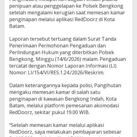
a
penipuan atau penggelapan ke Polsek Bengkong
s
setelah mengalami kerugian saat memesan kamar
i
penginapan melalui aplikasi RedDoorz di Kota
,
Batam.
W
a
r
Laporan tersebut tertuang dalam Surat Tanda
g
Penerimaan Permohonan Pengaduan dan
a
Perlindungan Hukum yang diterbitkan Polsek
T
Bengkong, Minggu (14/6/2026) malam. Pengaduan
a
n
tercatat dengan Nomor Laporan Informasi (LI)
j
Nomor: LI/154/VI/RES.1.24./2026/Reskrim.
u
n
Dalam keterangannya kepada polisi, Pangihutan
g
mengaku memesan kamar di salah satu
p
i
penginapan di kawasan Bengkong Indah, Kota
n
Batam, melalui platform pemesanan akomodasi
a
RedDoorz, sekitar pukul 19.00 WIB.
n
g
“Setelah memesan kamar melalui aplikasi
D
i
RedDoorz, saya melakukan pembayaran sebesar
d