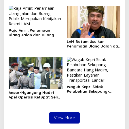
Raja Amin: Penamaan
Ulang Jalan dan Ruang
Publik Merupakan
LAM Batam Usulkan
Kebijakan Resmi LAM
Penamaan Ulang Jalan dan
Ruang Publik, Raja Amin:
Penguatan Identitas
Melayu
Wagub Kepri Sidak
Pelabuhan Sekupang-
Ansar-Nyanyang Hadiri
Bandara Hang Nadim,
Apel Operasi Ketupat Seligi
Pastikan Layanan
2026 di Polda Kepri, Siap
Transportasi Lancar
Amankan Idulfitri
View More