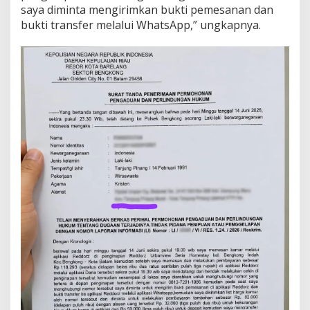
saya diminta mengirimkan bukti pemesanan dan
t
bukti transfer melalui WhatsApp,” ungkapnya.
a
m