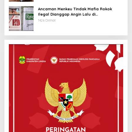
Ancaman Menkeu Tindak Mafia Rokok
Ilegal Dianggap Angin Lalu di
Tanjungpinang
1426 Dilihat