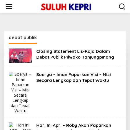
L
e
w
a
t
i
k
debat publik
e
k
o
Closing Statement Lis-Raja Dalam
n
Debat Publik Pilwako Tanjungpinang
t
e
n
Soerya – Iman Paparkan Visi – Misi
Secara Lengkap dan Tepat Waktu
Hari Ini Apri – Roby Akan Paparkan