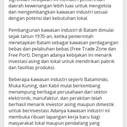
M
daerah kewenangan lebih luas untuk mengelola
e
dan mengembangkan kawasan industri sesuai
n
dengan potensi dan kebutuhan lokal.
c
i
Pembangunan kawasan industri di Batam dimulai
p
t
sejak tahun 1970-an, ketika pemerintah
a
menetapkan Batam sebagai kawasan perdagangan
k
bebas dan pelabuhan bebas (Free Trade Zone dan
a
Free Port). Dengan adanya kebijakan ini menarik
n
L
investasi asing dan lokal untuk mendirikan pabrik
a
dan fasilitas produksi.
p
a
Beberapa kawasan industri seperti Batamindo,
n
Muka Kuning, dan Kabil mulai berkembang
g
a
menampung berbagai perusahaan dari sektor
n
elektronik, manufaktur, dan perakitan telah
K
berhasil menarik investor asing maupun dimestik
e
untuk berinvestasi. Adanya kawasan industri ini
r
membuka ribuan lapangan kerja baru bagi
j
a
masyarakat lokal maupun pendatang yang
d