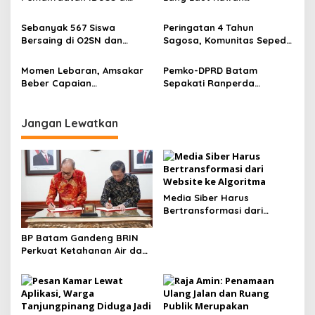
o
Sektor Kepelabuhanan
Pembangunan Kota Batam
s
Kota Batam
Sebanyak 567 Siswa
Peringatan 4 Tahun
Bersaing di O2SN dan
Sagosa, Komunitas Sepeda
FLS2N Tingkat Kota Batam
se Kota Batam Gelar
Gowes Bareng
Momen Lebaran, Amsakar
Pemko-DPRD Batam
Beber Capaian
Sepakati Ranperda
Pembangunan di Kota
Penyelenggaraan
Batam
Pemakaman Kota Batam
Jangan Lewatkan
Media Siber Harus
Bertransformasi dari
Website ke Algoritma
BP Batam Gandeng BRIN
Perkuat Ketahanan Air dan
Daya Saing Industri