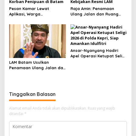
Pesan Kamar Lewat
Raja Amin: Penamaan
Aplikasi, Warga
Ulang Jalan dan Ruang
Tanjungpinang Diduga Jadi
Publik Merupakan
Korban Penipuan di Batam
Kebijakan Resmi LAM
Ansar-Nyanyang Hadiri
Apel Operasi Ketupat Seligi
2026 di Polda Kepri, Siap
LAM Batam Usulkan
Amankan Idulfitri
Penamaan Ulang Jalan dan
Ruang Publik, Raja Amin:
Penguatan Identitas
Melayu
Tinggalkan Balasan
Alamat email Anda tidak akan dipublikasikan.
Ruas yang wajib
ditandai
*