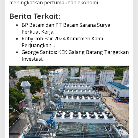
meningkatkan pertumbuhan ekonomi.
i
K
Berita Terkait:
o
t
BP Batam dan PT Batam Sarana Surya
a
Perkuat Kerja…
B
Roby: Job Fair 2024 Komitmen Kami
a
t
Perjuangkan…
a
George Santos: KEK Galang Batang Targetkan
m
Investasi…