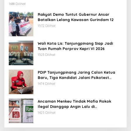
1688 Dilihat
Rakyat Demo Tuntut Gubernur Ansar
Batalkan Lelang Kawasan Gurindam 12
1572 Dilihat
Wali Kota Lis: Tanjungpinang Siap Jadi
Tuan Rumah Porprov Kepri VI 2026
1523 Dilihat
PDIP Tanjungpinang Jaring Calon Ketua
Baru, Tiga Kandidat Jalani Psikotest
Daring
1474 Dilihat
Ancaman Menkeu Tindak Mafia Rokok
Ilegal Dianggap Angin Lalu di
Tanjungpinang
1425 Dilihat