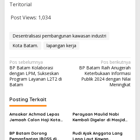
Teritorial
Post Views:
1,034
Desentralisasi pembangunan kawasan industri
Kota Batam.
lapangan kerja
N
Pos sebelumnya
Pos berikutnya
BP Batam Kolaborasi
BP Batam Raih Anugerah
a
dengan LPM, Sukseskan
Keterbukaan Informasi
v
Program Layanan L2T2 di
Publik 2024 dengan Nilai
Batam
Meningkat
i
g
Posting Terkait
a
s
Amsakar Achmad Lepas
Perayaan Maulid Nabi
Jemaah Calon Haji Kota
Kembali Digelar di Masjid
i
Batam
Agung Raja Hamidah Kota
p
Batam
BP Batam Dorong
Rudi Ajak Anggota Lang
Pemanfaatan IBOSS di
Lang Laut Kawan