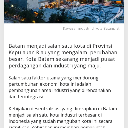
g
u
n
a
n
Kawasan industri di kota Batam. ist
K
a
w
a
Batam menjadi salah satu kota di Provinsi
s
Kepulauan Riau yang mengalami perubahan
a
besar. Kota Batam sekarang menjadi pusat
n
perdagangan dan industri yang maju.
I
n
d
Salah satu faktor utama yang mendorong
u
pertumbuhan ekonomi kota ini adalah
s
pembangunan area industri yang direncanakan
t
dan terintegrasi.
r
i
d
Kebijakan desentralisasi yang diterapkan di Batam
a
menjadi salah satu kota industri terbesar di
l
Indonesia yang sudah mengubah kota ini secara
a
signifikan. Kebijakan ini memberi pemerintah
m