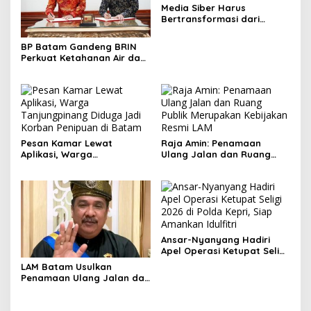
Media Siber Harus
Bertransformasi dari
Website ke Algoritma
BP Batam Gandeng BRIN
Perkuat Ketahanan Air dan
Daya Saing Industri
Pesan Kamar Lewat
Raja Amin: Penamaan
Aplikasi, Warga
Ulang Jalan dan Ruang
Tanjungpinang Diduga Jadi
Publik Merupakan
Korban Penipuan di Batam
Kebijakan Resmi LAM
Ansar-Nyanyang Hadiri
Apel Operasi Ketupat Seligi
2026 di Polda Kepri, Siap
LAM Batam Usulkan
Amankan Idulfitri
Penamaan Ulang Jalan dan
Ruang Publik, Raja Amin:
Penguatan Identitas
Melayu