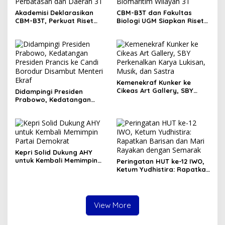
Akademisi Deklarasikan
CBM-B3T dan Fakultas
CBM-B3T, Perkuat Riset
Biologi UGM Siapkan Riset
Biomaritim di Wilayah
Kolaboratif untuk
Perbatasan dan Daerah 3T
Penguatan Biomaritim
Wilayah 3T
Kemenekraf Kunker ke
Cikeas Art Gallery, SBY
Didampingi Presiden
Perkenalkan Karya Lukisan,
Prabowo, Kedatangan
Musik, dan Sastra
Presiden Prancis ke Candi
Borodur Disambut Menteri
Ekraf
Kepri Solid Dukung AHY
untuk Kembali Memimpin
Peringatan HUT ke-12 IWO,
Partai Demokrat
Ketum Yudhistira: Rapatkan
Barisan dan Mari Rayakan
dengan Semarak
View More