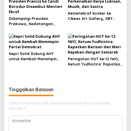
Kemenekraf Kunker ke
Didampingi Presiden
Cikeas Art Gallery, SBY
Prabowo, Kedatangan
Perkenalkan Karya Lukisan,
Presiden Prancis ke Candi
Musik, dan Sastra
Borodur Disambut Menteri
Ekraf
Kepri Solid Dukung AHY
untuk Kembali Memimpin
Peringatan HUT ke-12 IWO,
Partai Demokrat
Ketum Yudhistira: Rapatkan
Barisan dan Mari Rayakan
dengan Semarak
Tinggalkan Balasan
Alamat email Anda tidak akan dipublikasikan.
Ruas yang wajib
ditandai
*