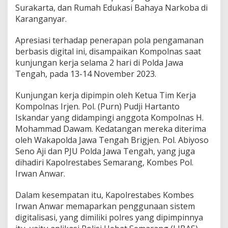
Surakarta, dan Rumah Edukasi Bahaya Narkoba di
a
r
Karanganyar.
t
a
Apresiasi terhadap penerapan pola pengamanan
T
berbasis digital ini, disampaikan Kompolnas saat
e
kunjungan kerja selama 2 hari di Polda Jawa
k
a
Tengah, pada 13-14 November 2023.
n
K
Kunjungan kerja dipimpin oleh Ketua Tim Kerja
r
Kompolnas Irjen. Pol. (Purn) Pudji Hartanto
i
Iskandar yang didampingi anggota Kompolnas H.
m
i
Mohammad Dawam. Kedatangan mereka diterima
n
oleh Wakapolda Jawa Tengah Brigjen. Pol. Abiyoso
a
Seno Aji dan PJU Polda Jawa Tengah, yang juga
l
dihadiri Kapolrestabes Semarang, Kombes Pol.
i
t
Irwan Anwar.
a
s
Dalam kesempatan itu, Kapolrestabes Kombes
Irwan Anwar memaparkan penggunaan sistem
digitalisasi, yang dimiliki polres yang dipimpinnya