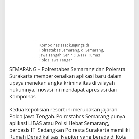
s
S
e
m
a
r
a
n
Kompolnas saat kunjunga di
g
Polrestabes Semarang, di Semarang,
d
Jawa Tengah, Senin (13/11). Humas
a
Polda Jawa Tengah
n
SEMARANG – Polrestabes Semarang dan Polersta
P
Surakarta memperkenalkan aplikasi baru dalam
o
l
upaya menekan angka kriminalitas di wilayah
r
hukumnya. Inovasi ini mendapat apresiasi dari
e
Kompolnas.
s
t
Kedua kepolisian resort ini merupakan jajaran
a
S
Polda Jawa Tengah. Polrestabes Semarang punya
u
aplikasi LIBAS atau Polisi Hebat Semarang,
r
berbasis IT. Sedangkan Polresta Surakarta memiliki
a
Rumah Deradikalisasi Napiter yang berada di Kota
k