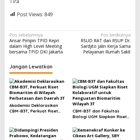
Tira
Post Views:
849
N
Pos sebelumnya
Pos berikutnya
Ansar Pimpin TPID Kepri
RSUD RAT dan RSUP Dr.
a
dalam High Level Meeting
Sardjito Jalin Kerja Sama
v
bersama TPID DKI Jakarta
Pelayanan Rumah Sakit
i
Jangan Lewatkan
g
a
s
i
p
Akademisi Deklarasikan
CBM-B3T, Perkuat Riset
CBM-B3T dan Fakultas
o
Biomaritim di Wilayah
Biologi UGM Siapkan Riset
s
Perbatasan dan Daerah 3T
Kolaboratif untuk
Penguatan Biomaritim
Wilayah 3T