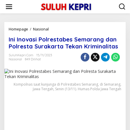
L
e
w
a
t
i
Homepage
/
Nasional
I
k
n
Ini Inovasi Polrestabes Semarang dan
e
i
k
I
Polresta Surakarta Tekan Kriminalitas
o
n
n
o
SuluhKepri.com
15/11/2023
t
Nasional
849 Dilihat
v
e
a
n
s
i
P
Kompolnas saat kunjunga di Polrestabes Semarang, di Semarang,
o
Jawa Tengah, Senin (13/11). Humas Polda Jawa Tengah
l
r
e
s
t
a
b
e