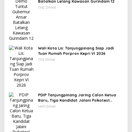
Batalkan Lelang Kawasan Gurindam 12
1562 Dilihat
Wali Kota Lis: Tanjungpinang Siap Jadi
Tuan Rumah Porprov Kepri VI 2026
1516 Dilihat
PDIP Tanjungpinang Jaring Calon Ketua
Baru, Tiga Kandidat Jalani Psikotest
Daring
1469 Dilihat